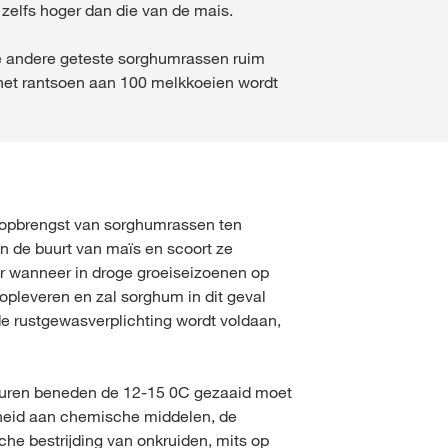
zelfs hoger dan die van de mais.
le andere geteste sorghumrassen ruim
n het rantsoen aan 100 melkkoeien wordt
de opbrengst van sorghumrassen ten
in de buurt van maïs en scoort ze
r wanneer in droge groeiseizoenen op
opleveren en zal sorghum in dit geval
e rustgewasverplichting wordt voldaan,
aturen beneden de 12-15 0C gezaaid moet
arheid aan chemische middelen, de
che bestrijding van onkruiden, mits op