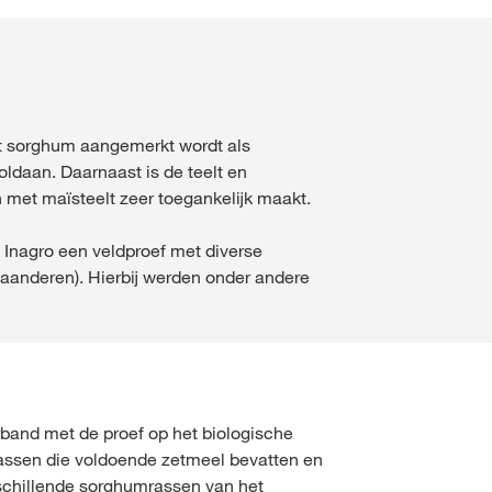
Ervaren deskundigen &
professionals
Schadebeeldherkenner
Afgestudeerden & youn
NIET MEER VRAGEN
 NIET VERANDEREN
professionals
Vitaliteitscontrole
oud
dat sorghum aangemerkt wordt als
ldaan. Daarnaast is de teelt en
Veldverkenner
n met maïsteelt zeer toegankelijk maakt.
LOGIN
t Inagro een veldproef met diverse
EGISTREER
anderen). Hierbij werden onder andere
le
van de
en
op kws.com
rband met de proef op het biologische
assen die voldoende zetmeel bevatten en
erschillende sorghumrassen van het