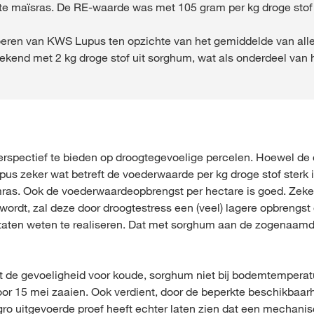
e maïsras. De RE-waarde was met 105 gram per kg droge stof 
voeren van KWS Lupus ten opzichte van het gemiddelde van al
 gerekend met 2 kg droge stof uit sorghum, wat als onderdeel va
, perspectief te bieden op droogtegevoelige percelen. Hoewel 
us zeker wat betreft de voederwaarde per kg droge stof sterk 
ras. Ook de voederwaardeopbrengst per hectare is goed. Zeke
ordt, zal deze door droogtestress een (veel) lagere opbrengst 
taten weten te realiseren. Dat met sorghum aan de zogenaamd
et de gevoeligheid voor koude, sorghum niet bij bodemtemper
 voor 15 mei zaaien. Ook verdient, door de beperkte beschikba
gro uitgevoerde proef heeft echter laten zien dat een mechanis