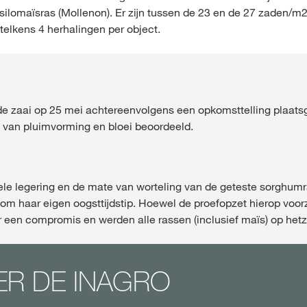
silomaïsras (Mollenon). Er zijn tussen de 23 en de 27 zaden/m
elkens 4 herhalingen per object.
de zaai op 25 mei achtereenvolgens een opkomsttelling plaats
van pluimvorming en bloei beoordeeld.
le legering en de mate van worteling van de geteste sorghumras
r om haar eigen oogsttijdstip. Hoewel de proefopzet hierop voor
 een compromis en werden alle rassen (inclusief maïs) op het
IER DE INAGRO