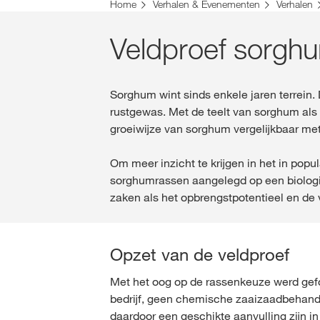
U bent op de KWS-website voor Nederland. Er 
Home
Verhalen & Evenementen
Verhalen
Wilt u nu veranderen?
Veldproef sorghu
VERANDER NU
Sorghum wint sinds enkele jaren terrein. 
rustgewas. Met de teelt van sorghum als
groeiwijze van sorghum vergelijkbaar met 
Om meer inzicht te krijgen in het in popu
sorghumrassen aangelegd op een biolog
zaken als het opbrengstpotentieel en de
Opzet van de veldproef
Met het oog op de rassenkeuze werd gefo
bedrijf, geen chemische zaaizaadbehand
daardoor een geschikte aanvulling zijn i