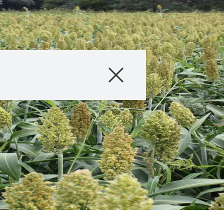
Producten
Advies
Verhalen & Eve
Digitale Dienste
Over ons
Carriére