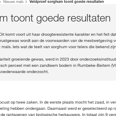
bestaat een alternatieve webpagina in uw land voor deze pagina:
Nieuws maïs
Veldproef sorghum toont goede resultaten
Contact
m toont goede resultaten
DEZE KEER
Exclusieve inh
Dit komt voort uit haar droogteresistente karakter en het feit 
met
myKWS
 rustgewas wordt aan de voorwaarden van de mestwetgeving vo
maïs. Iets wat de teelt van sorghum voor telers die bekend zij
lariteit groeiende gewas, werd in 2023 door onderzoeksinstituu
R
isch perceel met een zandleem bodem in Rumbeke-Beitem (Vla
 voederwaarde onderzocht.
Internationa
onderwerp
KWS-groep 
cust op twee zaken. In de eerste plaats mocht het zaad, in ve
eling hebben ondergaan. Daarnaast werd er geselecteerd op r
n de rantsoenen van biologische herkauwers. In totaal zijn 9 v