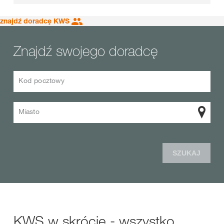
znajdź doradcę KWS
Znajdź swojego doradcę
Kod pocztowy
Miasto
SZUKAJ
KWS w skrócie - wszystko,