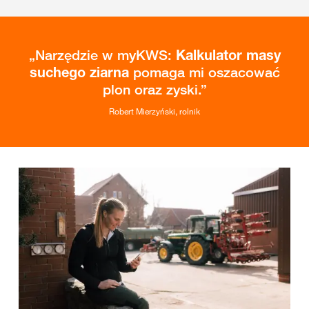
Narzędzie w myKWS:
Kalkulator masy
suchego ziarna
pomaga mi oszacować
plon oraz zyski.
Robert Mierzyński, rolnik