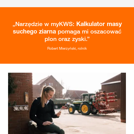
Narzędzie w myKWS:
Kalkulator masy
suchego ziarna
pomaga mi oszacować
plon oraz zyski.
Robert Mierzyński, rolnik