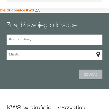
znajdź doradcę KWS
Znajdź swojego doradcę
Kod pocztowy
Miasto
SZUKAJ
KWS w skrócie - wszystko,