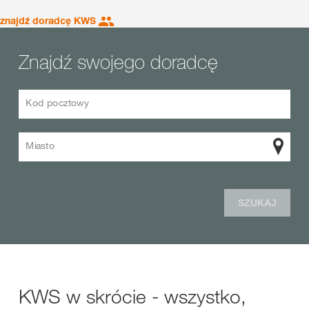
znajdź doradcę KWS
Znajdź swojego doradcę
Kod pocztowy
Miasto
SZUKAJ
KWS w skrócie - wszystko,