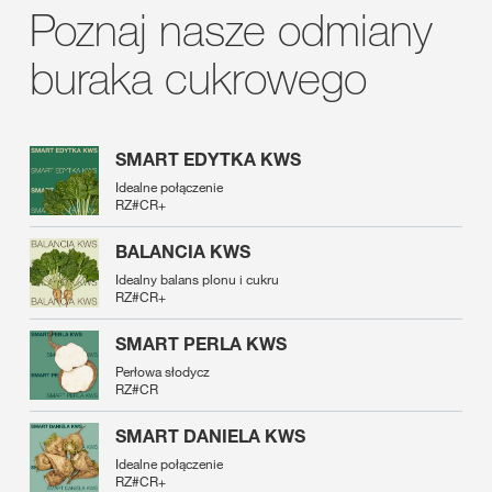
Poznaj nasze odmiany
buraka cukrowego
SMART EDYTKA KWS
Idealne połączenie
RZ#CR+
BALANCIA KWS
Idealny balans plonu i cukru
RZ#CR+
SMART PERLA KWS
Perłowa słodycz
RZ#CR
SMART DANIELA KWS
Idealne połączenie
RZ#CR+