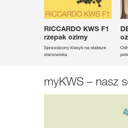
RICCARDO KWS F1
D
rzepak ozimy
oz
Sprawdzony klasyk na słabsze
Odm
stanowiska
pot
myKWS – nasz se