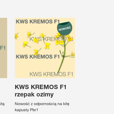
1
KWS KREMOS F1
rzepak ozimy
iłą
Nowość z odpornością na kiłę
kapusty Pbr1