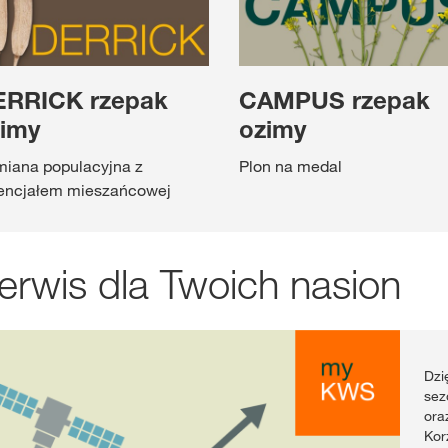
ERRICK rzepak
CAMPUS rzepak
imy
ozimy
iana populacyjna z
Plon na medal
encjałem mieszańcowej
rwis dla Twoich nasion
Dzi
sez
ora
Kor