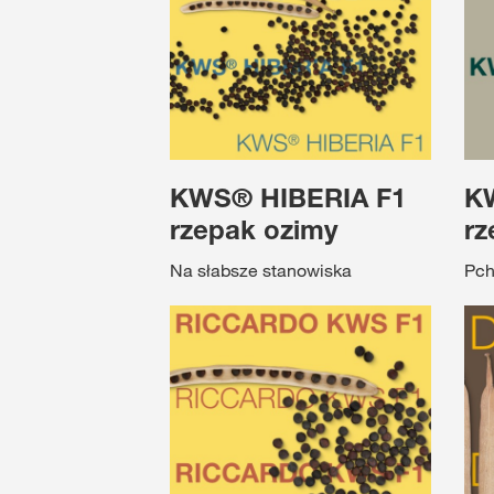
KWS® HIBERIA F1
K
rzepak ozimy
rz
Na słabsze stanowiska
Pch