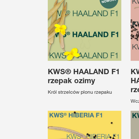
KWS® HAALAND F1
K
rzepak ozimy
H
rz
Król strzelców plonu rzepaku
Wcz