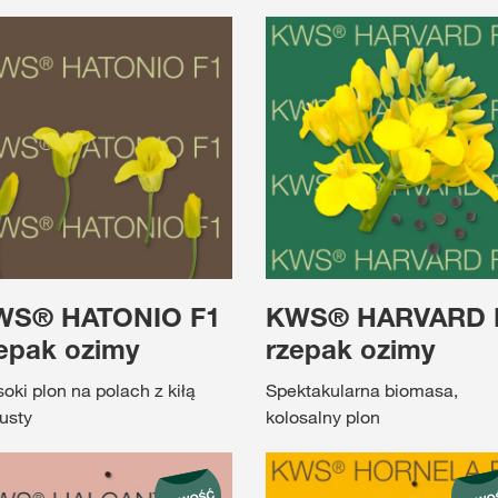
WS® HATONIO F1
KWS® HARVARD 
epak ozimy
rzepak ozimy
oki plon na polach z kiłą
Spektakularna biomasa,
usty
kolosalny plon