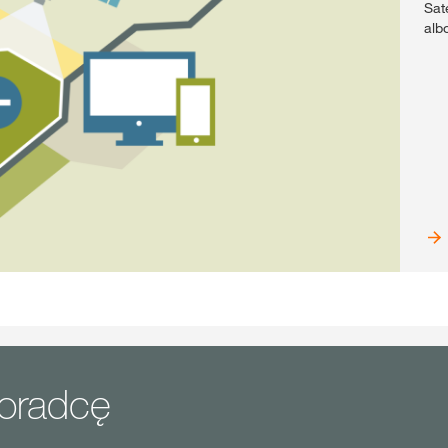
Sat
alb
doradcę