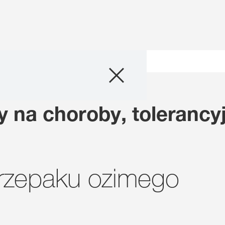
Produkty
 rzepaku
Doradztwo
 na choroby, tolerancy
Promocje
Co nowego?
 rzepaku ozimego
Cyfrowe rolnict
myKWS
O nas