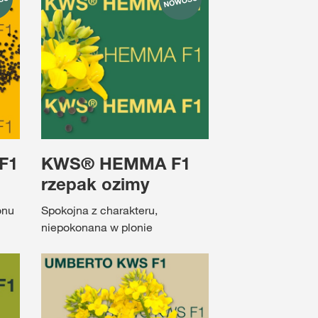
F1
KWS® HEMMA F1
rzepak ozimy
onu
Spokojna z charakteru,
niepokonana w plonie