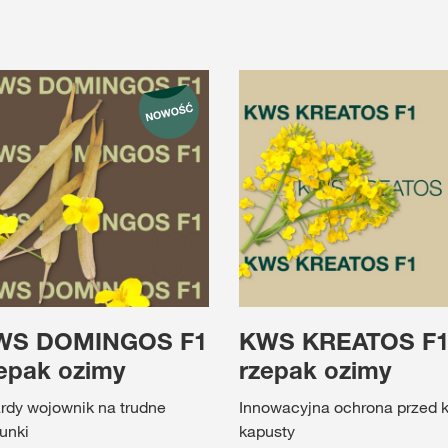
WS DOMINGOS F1
KWS KREATOS F
epak ozimy
rzepak ozimy
rdy wojownik na trudne
Innowacyjna ochrona przed k
unki
kapusty