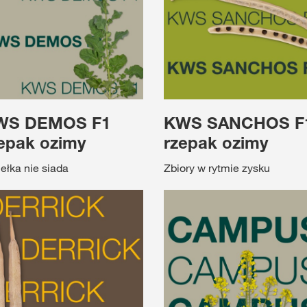
WS DEMOS F1
KWS SANCHOS F
epak ozimy
rzepak ozimy
ełka nie siada
Zbiory w rytmie zysku