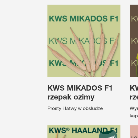
KWS MIKADOS F1
K
rzepak ozimy
rz
Prosty i łatwy w obsłudze
Wys
kap