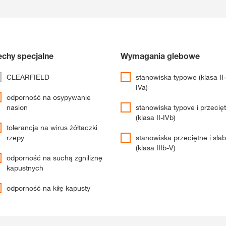
Gdzie kupić?
Sklep
chy specjalne
Wymagania glebowe
CLEARFIELD
stanowiska typowe (klasa II-
IVa)
myKWS
ekskl
odporność na osypywanie
wsparcie dla r
nasion
stanowiska typove i przecię
(klasa II-IVb)
tolerancja na wirus żółtaczki
ZA
rzepy
stanowiska przeciętne i sła
(klasa IIIb-V)
ZARE
odporność na suchą zgniliznę
kapustnych
odporność na kiłę kapusty
Międzynaro
Grupy KWS 
kws.com/co