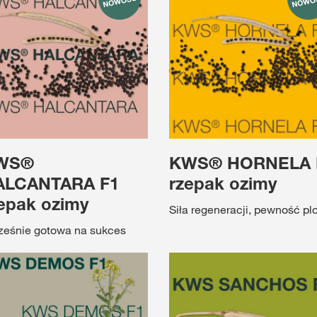
WS®
KWS® HORNELA 
ALCANTARA F1
rzepak ozimy
epak ozimy
Siła regeneracji, pewność pl
eśnie gotowa na sukces