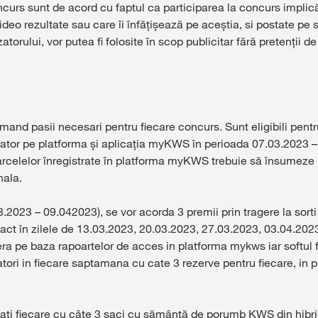
curs sunt de acord cu faptul ca participarea la concurs implic
-video rezultate sau care îi înfățișează pe aceștia, si postate p
orului, vor putea fi folosite în scop publicitar fără pretenții de
mand pasii necesari pentru fiecare concurs. Sunt eligibili pentru
zator pe platforma și aplicația myKWS în perioada 07.03.2023 – 
arcelelor înregistrate în platforma myKWS trebuie să însumeze m
nala.
023 – 09.042023), se vor acorda 3 premii prin tragere la sorti e
ct în zilele de 13.03.2023, 20.03.2023, 27.03.2023, 03.04.2023 
enera pe baza rapoartelor de acces in platforma mykws iar softul
tori in fiecare saptamana cu cate 3 rezerve pentru fiecare, in 
iați fiecare cu câte 3 saci cu sămânță de porumb KWS din hibrid