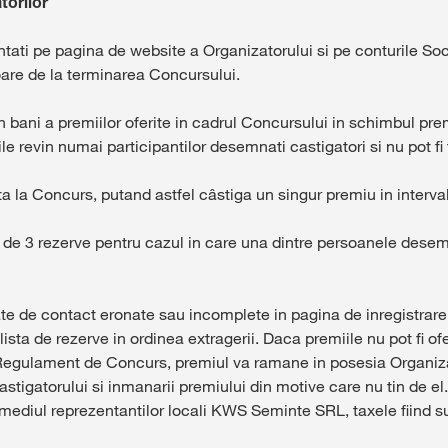
torilor
anuntati pe pagina de website a Organizatorului si pe conturile 
are de la terminarea Concursului.
 bani a premiilor oferite in cadrul Concursului in schimbul premi
le revin numai participantilor desemnati castigatori si nu pot f
ata la Concurs, putand astfel câstiga un singur premiu in interv
 de 3 rezerve pentru cazul in care una dintre persoanele desemn
 date de contact eronate sau incomplete in pagina de inregistrar
ista de rezerve in ordinea extragerii. Daca premiile nu pot fi o
i Regulament de Concurs, premiul va ramane in posesia Organiza
stigatorului si inmanarii premiului din motive care nu tin de el.
termediul reprezentantilor locali KWS Seminte SRL, taxele fiind 