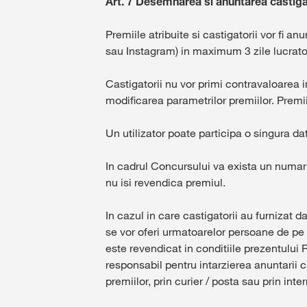
Art. 7 Desemnarea si anuntarea castiga
Premiile atribuite si castigatorii vor fi 
sau Instagram) in maximum 3 zile lucrato
Castigatorii nu vor primi contravaloarea in
modificarea parametrilor premiilor. Premii
Un utilizator poate participa o singura d
In cadrul Concursului va exista un numar
nu isi revendica premiul.
In cazul in care castigatorii au furnizat
se vor oferi urmatoarelor persoane de pe l
este revendicat in conditiile prezentulu
responsabil pentru intarzierea anuntarii ca
premiilor, prin curier / posta sau prin in