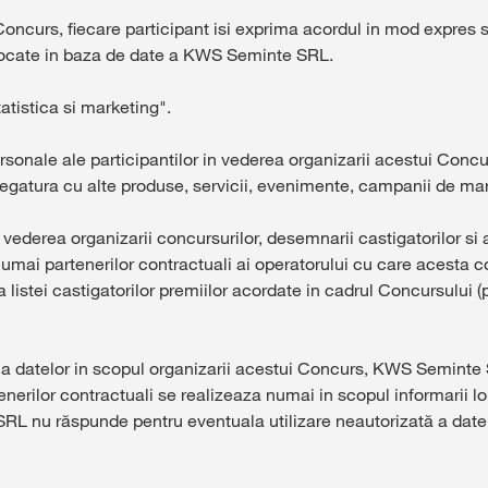
 Concurs, fiecare participant isi exprima acordul in mod expres 
 stocate in baza de date a KWS Seminte SRL.
atistica si marketing".
ale ale participantilor in vederea organizarii acestui Concurs,
legatura cu alte produse, servicii, evenimente, campanii de ma
ederea organizarii concursurilor, desemnarii castigatorilor si atr
numai partenerilor contractuali ai operatorului cu care acesta 
ea listei castigatorilor premiilor acordate in cadrul Concursului 
e a datelor in scopul organizarii acestui Concurs, KWS Seminte 
rilor contractuali se realizeaza numai in scopul informarii lor 
RL nu răspunde pentru eventuala utilizare neautorizată a datel