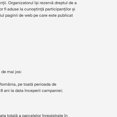
ii. Organizatorul își rezervă dreptul de a
KWS MAIA
Regiunea 5
ervări Online
fi aduse la cunoștință participanților și
ediul paginii de web pe care este publicat
Regiunea 6
siv
Regiunea 7
ENTIFICARE
Regiunea 8
REGISTRARE
Regiunea 9
 de mai jos:
n România, pe toată perioada de
ale
ternațional
8 ani la data începerii campaniei;
S la
r
a totală a parcelelor înregistrate în