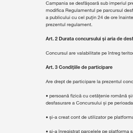
Campania se desfăşoară sub imperiul preze
modifica Regulamentul pe parcursul desfăș
a publicului cu cel puțin 24 de ore înainte 
prezentul regulament.
Art. 2 Durata concursului și aria de des
Concursul are valabilitate pe întreg teri
Art. 3 Condițiile de participare
Are drept de participare la prezentul con
• persoană fizică cu cetățenie română și/
desfasurare a Concursului și pe perioada 
• și-a creat cont de utilizator pe platfo
• și-a înregistrat parcelele pe platforma 