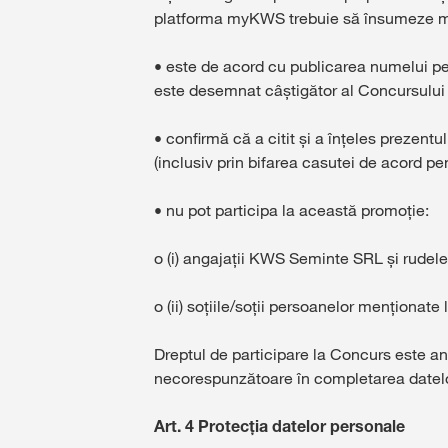
platforma myKWS trebuie să însumeze m
• este de acord cu publicarea numelui p
este desemnat câștigător al Concursului
• confirmă că a citit și a înțeles prezentu
(inclusiv prin bifarea casutei de acord p
• nu pot participa la această promoție:
o (i) angajații KWS Seminte SRL și rudele
o (ii) soțiile/soții persoanelor menționate 
Dreptul de participare la Concurs este an
necorespunzătoare în completarea datelo
Art. 4 Protecția datelor personale