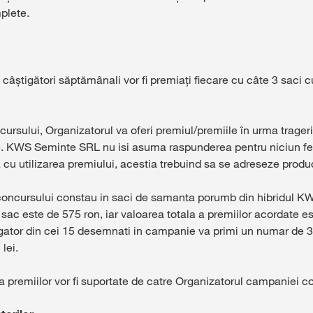
plete.
 câștigători săptămânali vor fi premiați fiecare cu câte 3 sac
ursului, Organizatorul va oferi premiul/premiile în urma trageril
e. KWS Seminte SRL nu isi asuma raspunderea pentru niciun fe
cu utilizarea premiului, acestia trebuind sa se adreseze produca
 concursului constau in saci de samanta porumb din hibridul KWS
sac este de 575 ron, iar valoarea totala a premiilor acordate es
stigator din cei 15 desemnati in campanie va primi un numar de
lei.
a premiilor vor fi suportate de catre Organizatorul campaniei con