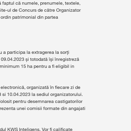
ă faptul că numele, prenumele, textele,
e site-ul de Concurs de către Organizator
 ordin patrimonial din partea
 a participa la extragerea la sorți
09.04.2023 și totodată își înregistreză
inimum 15 ha pentru a fi eligibil in
lectronică, organizată în fiecare zi de
si 10.04.2023 la sediul organizatorului.
 folosit pentru desemnarea castigatorilor
prezenta unei comisii formate din angajati
ul KWS Inteligens. Vor fi calificate