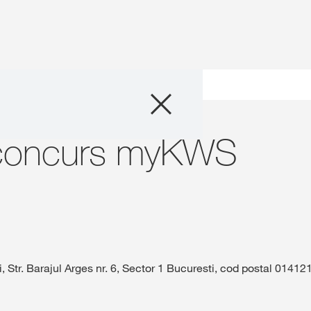
Produse
ent concurs myKWS
Consultanță
concurs myKWS
Despre Noi
Povești și eveni
Servicii digitale
, Str. Barajul Arges nr. 6, Sector 1 Bucuresti, cod postal 0141
Contact