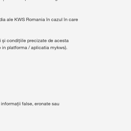
dia ale KWS Romania în cazul în care
i și condițiile precizate de acesta
 in platforma / aplicatia mykws).
informații false, eronate sau