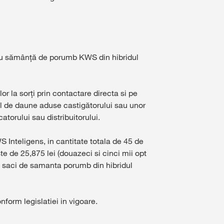
i cu sămânță de porumb KWS din hibridul
or la sorți prin contactare directa si pe
l de daune aduse castigătorului sau unor
torului sau distribuitorului.
 Inteligens, in cantitate totala de 45 de
te de 25,875 lei (douazeci si cinci mii opt
 3 saci de samanta porumb din hibridul
form legislatiei in vigoare.