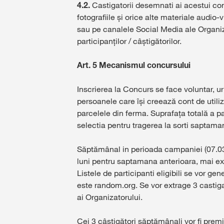
4.2.
Castigatorii desemnati ai acestui con
fotografiile și orice alte materiale audio
sau pe canalele Social Media ale Organizat
participanților / câștigătorilor.
Art. 5 Mecanismul concursului
Inscrierea la Concurs se face voluntar, ur
persoanele care își creează cont de utili
parcelele din ferma. Suprafața totală a p
selectia pentru tragerea la sorti saptama
Săptămânal in perioada campaniei (07.03.2
luni pentru saptamana anterioara, mai exa
Listele de participanti eligibili se vor g
este random.org. Se vor extrage 3 castiga
ai Organizatorului.
Cei 3 câștigători săptămânali vor fi prem