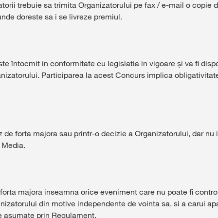
atorii trebuie sa trimita Organizatorului pe fax / e-mail o copie 
nde doreste sa i se livreze premiul.
 întocmit in conformitate cu legislatia in vigoare şi va fi dispon
anizatorului. Participarea la acest Concurs implica obligativitat
z de forta majora sau printr-o decizie a Organizatorului, dar nu
l Media.
forta majora inseamna orice eveniment care nu poate fi contro
anizatorului din motive independente de vointa sa, si a carui ap
iile asumate prin Regulament.