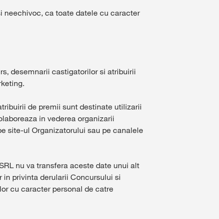
si neechivoc, ca toate datele cu caracter
 desemnarii castigatorilor si atribuirii
rketing.
ibuirii de premii sunt destinate utilizarii
colaboreaza in vederea organizarii
(pe site-ul Organizatorului sau pe canalele
SRL nu va transfera aceste date unui alt
in privinta derularii Concursului si
or cu caracter personal de catre