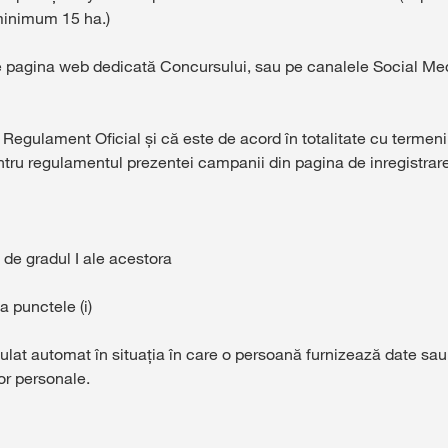
inimum 15 ha.)
e pagina web dedicată Concursului, sau pe canalele Social Me
l Regulament Oficial și că este de acord în totalitate cu termeni
entru regulamentul prezentei campanii din pagina de inregistrare
 de gradul I ale acestora
la punctele (i)
ulat automat în situația în care o persoană furnizează date sau 
r personale.