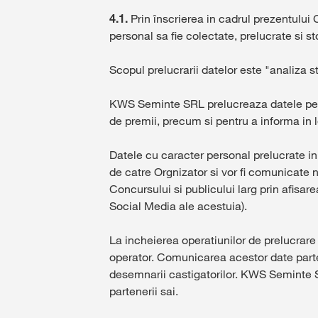
4.1.
Prin înscrierea in cadrul prezentului
personal sa fie colectate, prelucrate si
Scopul prelucrarii datelor este "analiza st
KWS Seminte SRL prelucreaza datele person
de premii, precum si pentru a informa in 
Datele cu caracter personal prelucrate in v
de catre Orgnizator si vor fi comunicate 
Concursului si publicului larg prin afisar
Social Media ale acestuia).
La incheierea operatiunilor de prelucrar
operator. Comunicarea acestor date partene
desemnarii castigatorilor. KWS Seminte S
partenerii sai.