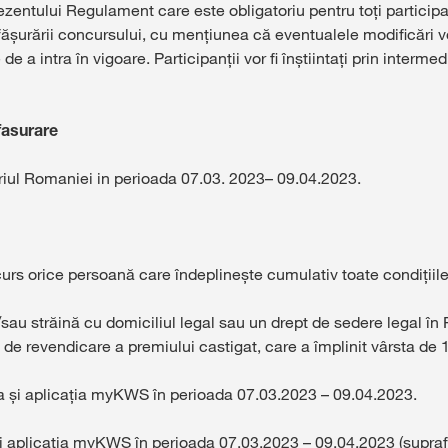
ntului Regulament care este obligatoriu pentru toţi participanţ
Platforma de Rez
urării concursului, cu mențiunea că eventualele modificări vor 
KWS
de a intra în vigoare. Participanții vor fi înștiintați prin interm
Conținut exclu
fasurare
cu
myKWS
toriul Romaniei in perioada 07.03. 2023– 09.04.2023.
AUT
ÎN
curs orice persoană care îndeplinește cumulativ toate condițiile
sau străină cu domiciliul legal sau un drept de sedere legal î
Subiecte in
de revendicare a premiului castigat, care a împlinit vârsta de 1
Grupului KW
kws.com/co
rma și aplicația myKWS în perioada 07.03.2023 – 09.04.2023.
și aplicația myKWS în perioada 07.03.2023 – 09.04.2023 (suprafaț