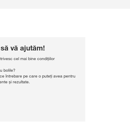
să vă ajutăm!
trivesc cel mai bine condițiilor
u bolile?
ce întrebare pe care o puteți avea pentru
te și rezultate.