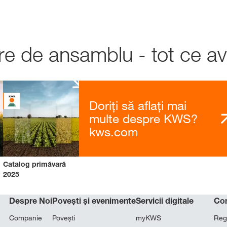
re de ansamblu - tot ce av
Doriți să aflați mai
multe despre KWS?
kws.com
Catalog primăvară
2025
Despre Noi
Povești și evenimente
Servicii digitale
Co
Companie
Povești
myKWS
Reg