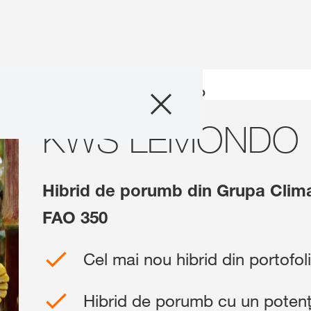
Produse
erală a hibrizilor de porumb
KWS LEMONDO
KWS LEMONDO
Consultanță
Despre Noi
Hibrid de porumb din Grupa Clim
Povești și eveni
FAO 350
Cel mai nou hibrid din portofo
Servicii digitale
Hibrid de porumb cu un potenți
Contact