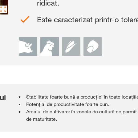
ridicat.
Platforma de Rez
KWS
Este caracterizat printr-o toler
Conținut exclu
cu
myKWS
AUT
ÎN
ui
Stabilitate foarte bună a producției în toate locațiil
Subiecte in
Potențial de productivitate foarte bun.
Grupului KW
Arealul de cultivare: în zonele de cultură ce permit 
kws.com/co
de maturitate.