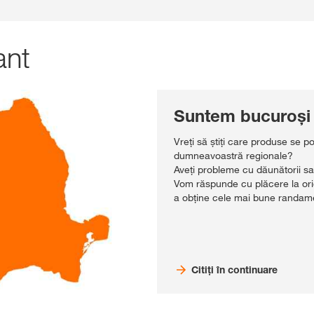
ant
Suntem bucuroși 
Vreți să știți care produse se po
dumneavoastră regionale?
Aveți probleme cu dăunătorii sa
Vom răspunde cu plăcere la ori
a obține cele mai bune randamen
Citiți în continuare