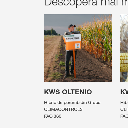
Descoperă mai m
KWS OLTENIO
K
Hibrid de porumb din Grupa
Hib
CLIMACONTROL3
CL
FAO 360
FAO