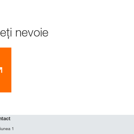
eți nevoie
ntact
iunea 1