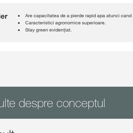
ier
Are capacitatea de a pierde rapid apa atunci cand a
Caracteristici agronomice superioare.
Stay green evidențiat.
ulte despre conceptul