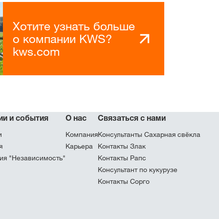
Хотите узнать больше
о компании KWS?
kws.com
ии и события
О нас
Связаться с нами
и
Компания
Консультанты Сахарная свёкла
я
Карьера
Контакты Злак
ия "Независимость"
Контакты Рапс
Консультант по кукурузе
Контакты Сорго