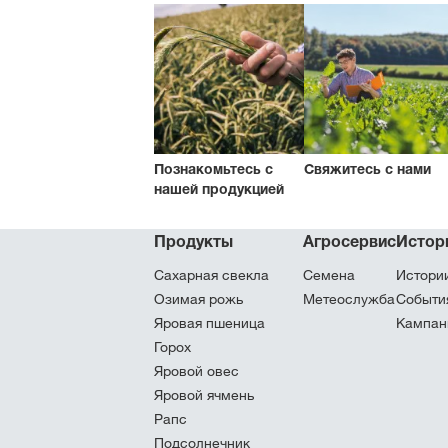
Познакомьтесь с
Свяжитесь с нами
нашей продукцией
Продукты
Агросервис
Истор
Сахарная свекла
Семена
Истори
Озимая рожь
Метеослужба
Cобыти
Яровая пшеница
Кампан
Горох
Яровой овес
Яровой ячмень
Рапс
Подсолнечник