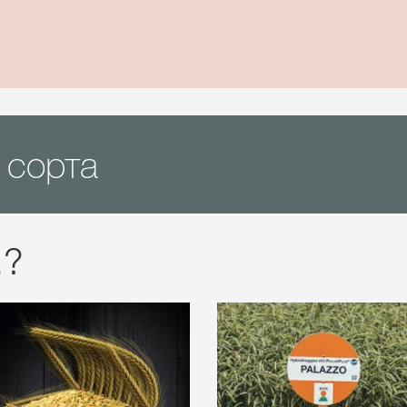
 сорта
.?