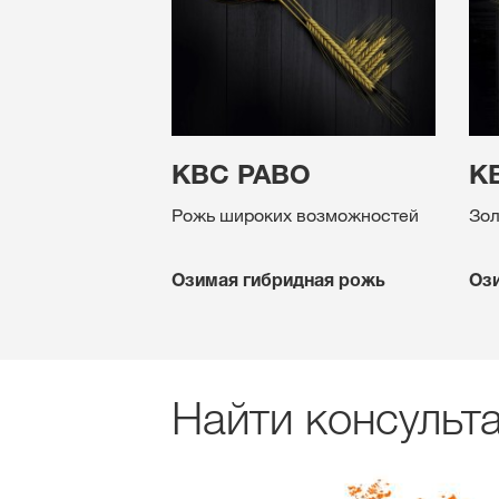
КВС РАВО
К
Рожь широких возможностей
Зол
Озимая гибридная рожь
Ози
Найти консульт