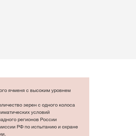
на
Органические семена
Консультант по кукуру
rp
Контакты Сорго
ого ячменя с высоким уровнем
оличество зерен с одного колоса
лиматических условий
адного регионов России
миссии РФ по испытанию и охране
ии.