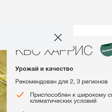
Продукты
ВС ХАРРИС
KBC ХАРРИС
Агросервис
Истории и соб
Урожай и качество
О нас
Рекомендован для 2, 3 регионов
Связаться с на
Приспособлен к широкому с
климатических условий
Междунаро