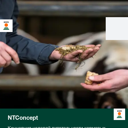
NTConcept
Концепция целевой питательности кормовых