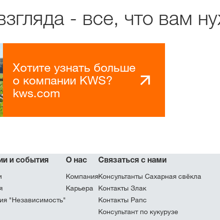
згляда - все, что вам н
Хотите узнать больше
о компании KWS?
kws.com
ии и события
О нас
Связаться с нами
и
Компания
Консультанты Сахарная свёкла
я
Карьера
Контакты Злак
ия "Независимость"
Контакты Рапс
Консультант по кукурузе