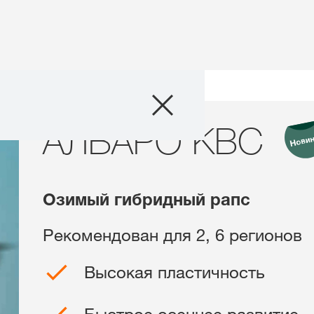
Продукты
дов
АЛВАРО КВС
АЛВАРО KBC
Агросервис
Истории и соб
Озимый гибридный рапс
О нас
Рекомендован для 2, 6 регионов
Связаться с на
Высокая пластичность
Междунаро