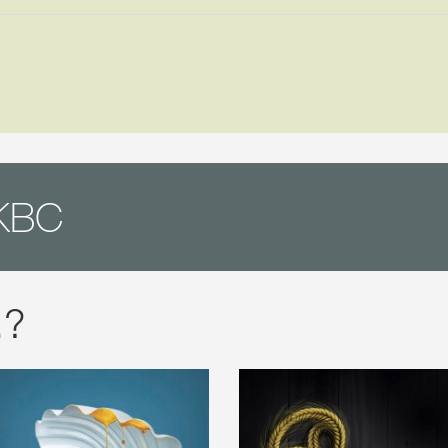
KBC
.?