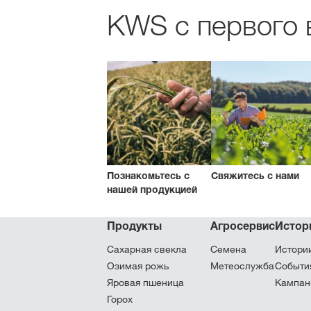
KWS с первого в
Познакомьтесь с
Свяжитесь с нами
нашей продукцией
Продукты
Агросервис
Истор
Сахарная свекла
Семена
Истори
Озимая рожь
Метеослужба
Cобыти
Яровая пшеница
Кампан
Горох