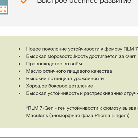
Быстрое осеннее развитие
KWS Group 
kws.com/co
Новое поколение устойчивости к фомозу RLM 7
Высокая морозостойкость достигается за счет
Превосходство во всём
Масло отличного пищевого качества
Высокий потенциал урожайности
Хорошее боковое ветвление
Высокая устойчивость к растрескиванию струч
*RLM 7-Gen - ген устойчивости к фомозу вызва
Maculans (аноморфная фаза Phoma Lingam)