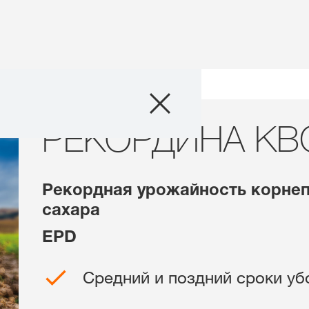
Продукты
бзор гибридов
РЕКОРДИНА KWS
РЕКОРДИНА КВ
Агросервис
Истории и соб
Рекордная урожайность корнеп
сахара
О нас
EPD
Связаться с на
Средний и поздний сроки уб
Междунаро