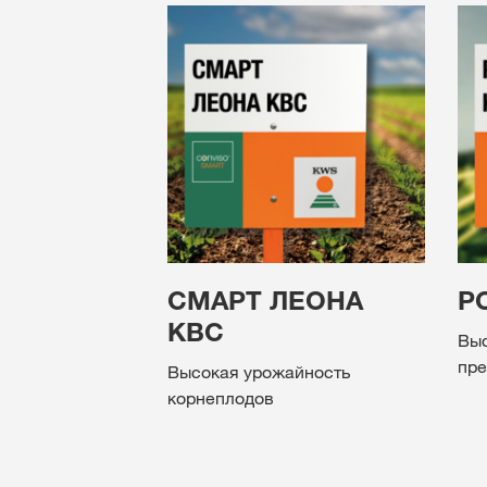
СМАРТ ЛЕОНА
Р
КВС
Выс
пре
Высокая урожайность
корнеплодов