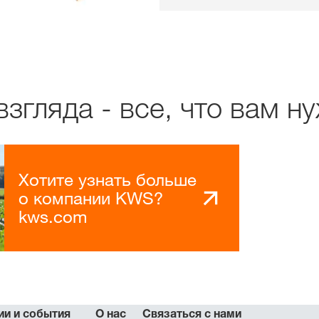
згляда - все, что вам н
Хотите узнать больше
о компании KWS?
kws.com
ии и события
О нас
Связаться с нами