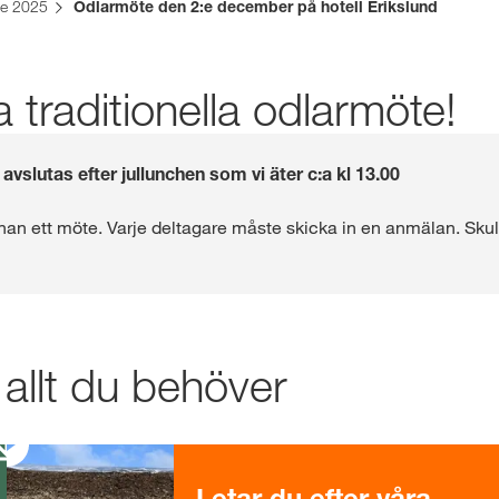
te 2025
Odlarmöte den 2:e december på hotell Erikslund
Webshop
traditionella odlarmöte!
Exklusivt inneh
med
myKWS
avslutas efter jullunchen som vi äter c:a kl 13.00
n ett möte. Varje deltagare måste skicka in en anmälan. Skulle 
REG
KWS-koncer
 allt du behöver
internatione
kws.com/co
Letar du efter våra