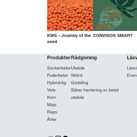
KWS – Journey of the
CONVISO® SMART
seed
Produkter
Rådgivning
Läs
Sockerbetor
Utsäde
Läsv
Foderbetor
Skörd
Eve
Hybridråg
Gödsling
Vete
Säker hantering av betat
Korn
utsäde
Majs
Raps
Ärter