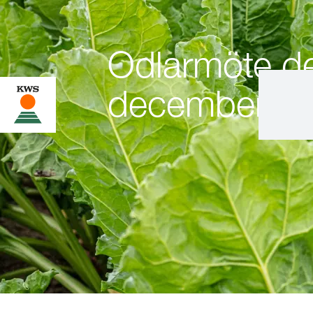
Odlarmöte d
december på 