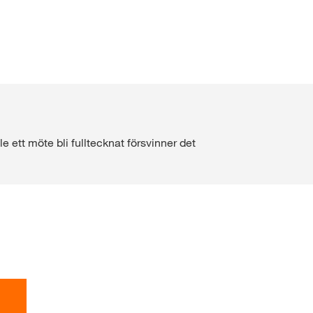
Webshop
Foderbetor
Infosida för webshop
Stråsäd
åll
Sockerbetor
LOGGA IN
ett möte bli fulltecknat försvinner det
ISTRERA DIG
nens
på
lla frågor
rp