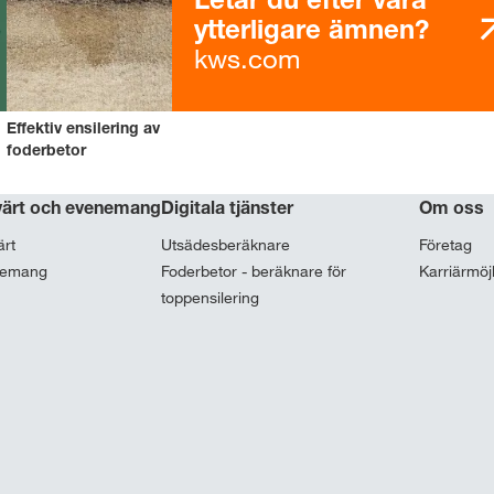
ytterligare ämnen?
kws.com
Effektiv ensilering av
foderbetor
värt och evenemang
Digitala tjänster
Om oss
ärt
Utsädesberäknare
Företag
nemang
Foderbetor - beräknare för
Karriärmöj
toppensilering