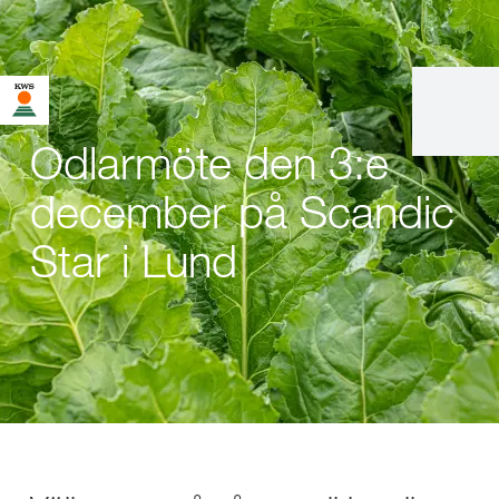
Odlarmöte den 3:e
december på Scandic
Star i Lund