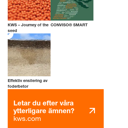
KWS – Journey of the
CONVISO® SMART
seed
Effektiv ensilering av
foderbetor
Letar du efter våra
ytterligare ämnen?
kws.com