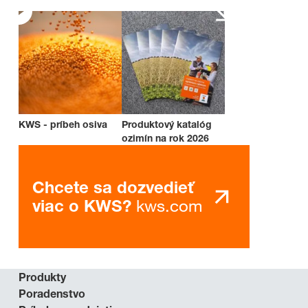
KWS - príbeh osiva
Produktový katalóg
ozimín na rok 2026
Chcete sa dozvedieť
kws.com
viac o KWS?
Produkty
Poradenstvo