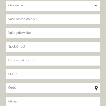
Oslovenie
Vaše krstné meno *
Vaše priezvisko *
Spoločnosť
Ulica a číslo domu *
PSČ *
Obec *
Okres