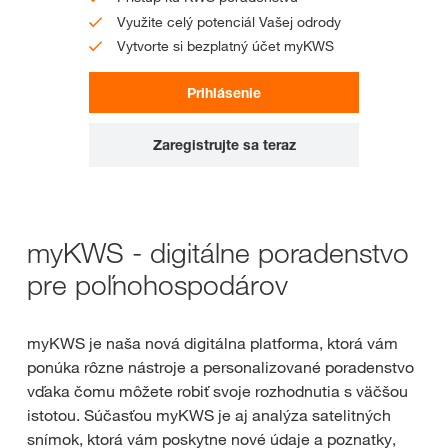
Využite celý potenciál Vašej odrody
Vytvorte si bezplatný účet myKWS
Prihlásenie
Zaregistrujte sa teraz
myKWS - digitálne poradenstvo
pre poľnohospodárov
myKWS je naša nová digitálna platforma, ktorá vám
ponúka rôzne nástroje a personalizované poradenstvo
vďaka čomu môžete robiť svoje rozhodnutia s väčšou
istotou. Súčasťou myKWS je aj analýza satelitných
snímok, ktorá vám poskytne nové údaje a poznatky,