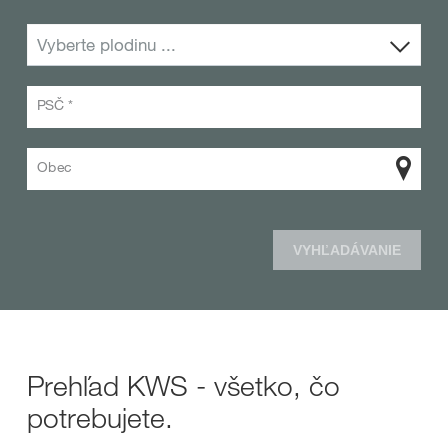
Vyberte plodinu ...
PSČ *
Obec
VYHĽADÁVANIE
Prehľad KWS - všetko, čo
potrebujete.