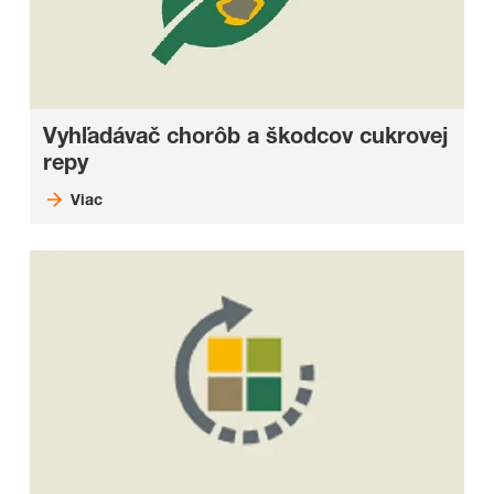
Vyhľadávač chorôb a škodcov cukrovej
repy
Viac