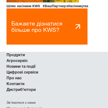
Шлях насінини KWS
#ВашПартнерзНасінництва
Бажаєте дізнатися
більше про KWS?
Продукти
Агросервіс
Новини та події
Цифрові сервіси
Про нас
Контакти
Дистриб’ютори
Зв’язатися з нами