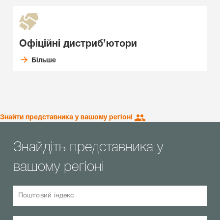
Офіційні дистриб’ютори
Більше
Знайти представника у вашому регіоні
Знайдіть представника у
вашому регіоні
Поштовий індекс