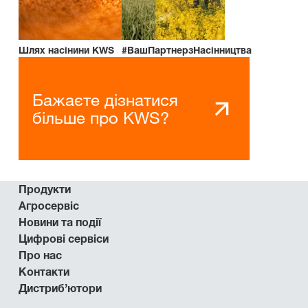
Шлях насінини KWS
#ВашПартнерзНасінництва
Бажаєте дізнатися
більше про KWS?
Продукти
Агросервіс
Новини та події
Цифрові сервіси
Про нас
Контакти
Дистриб’ютори