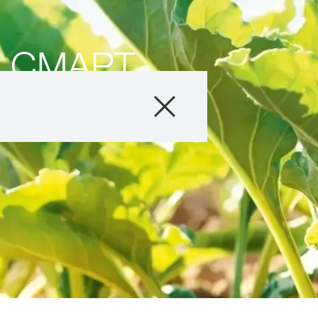
 СМАРТ
Продукты
О нас
Связаться с на
Междунаро
KWS Group 
kws.com/co