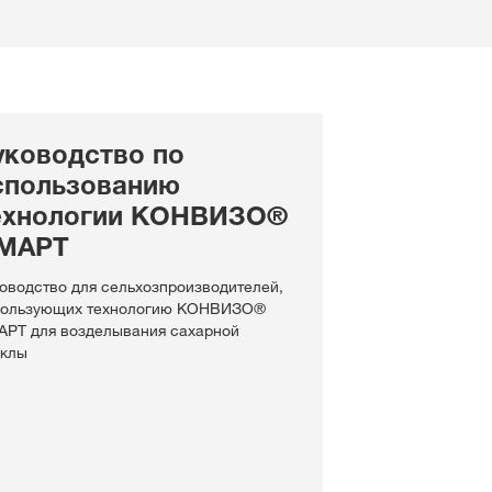
уководство по
спользованию
ехнологии КОНВИЗО®
МАРТ
оводство для сельхозпроизводителей,
пользующих технологию КОНВИЗО®
РТ для возделывания сахарной
ёклы