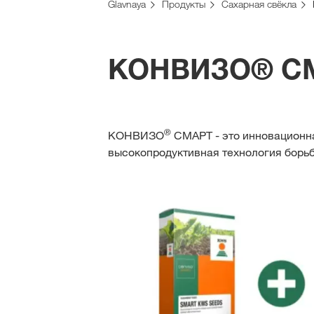
Glavnaya
Продукты
Сахарная свёкла
КОНВИЗО® С
®
КОНВИЗО
СМАРТ - это инновационна
высокопродуктивная технология борьб