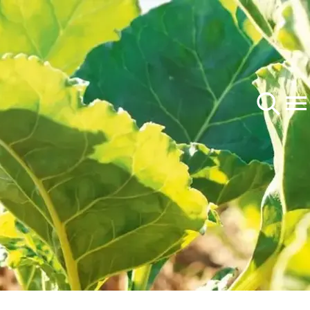
Продукты
О нас
Сахарная свёкла
Компания
Кукуруза
#YourSeedPartner
ми
Карьера
дные темы
на
rp