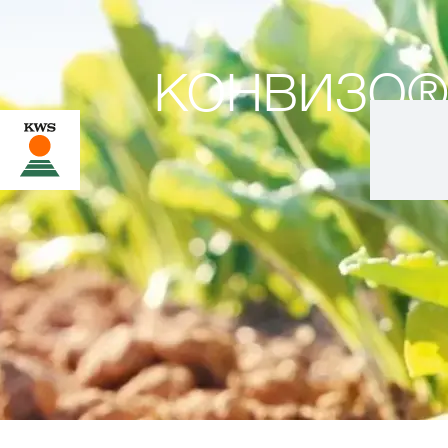
КОНВИЗО®