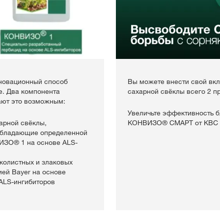
новационный способ
Вы можете внести свой вк
е. Два компонента
сахарной свёклы всего 2 п
ают это возможным:
Увеличьте эффективность 
арной свёклы,
КОНВИЗО® СМАРТ от КВС и
обладающие определенной
ИЗО® 1 на основе ALS-
колистных и злаковых
ией Bayer на основе
ALS-ингибиторов