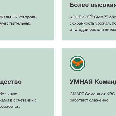
Более высока
®
икальный контроль
КОНВИЗО
СМАРТ обе
 чувствительных
сохранность урожая, п
от стадии роста и внеш
щество
УМНАЯ Команд
 большую
СМАРТ Семена от КВС
ками в сочетании с
работают слаженно.
обработок.