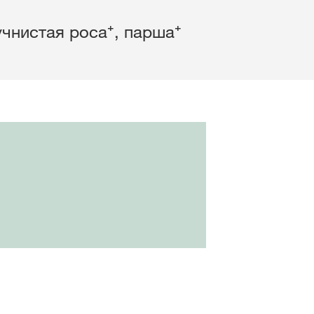
чнистая роса⁺, парша⁺