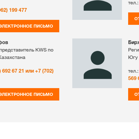
тел.:
062) 199 477
О
 ЭЛЕКТРОННОЕ ПИСЬМО
фов
Бир
представитель KWS по
Реги
Казахстана
Югу
) 692 67 21 или +7 (702)
тел.:
569 
 ЭЛЕКТРОННОЕ ПИСЬМО
О