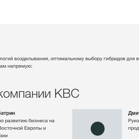
логий возделывания, оптимальному выбору гибридов для 
нам напрямую:
 компании КВС
батрин
Дми
по развитию бизнеса на
Руко
Восточной Европы и
прод
зии