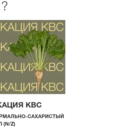
.?
КАЦИЯ КВС
РМАЛЬНО
-
САХАРИСТЫЙ
П
(
N
/
Z
)