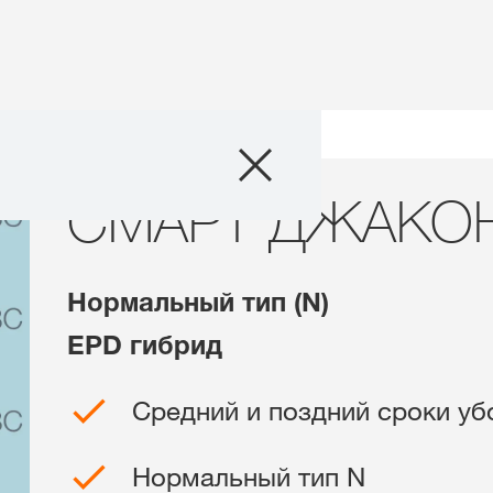
Продукты
СМАРТ ДЖАКОНДА KBC
СМАРТ ДЖАКО
Агросервис
О нас
Нормальный тип (N)
Свяжитесь с н
EPD гибрид
Междунаро
Средний и поздний сроки уб
KWS Group 
kws.com/co
Нормальный тип N