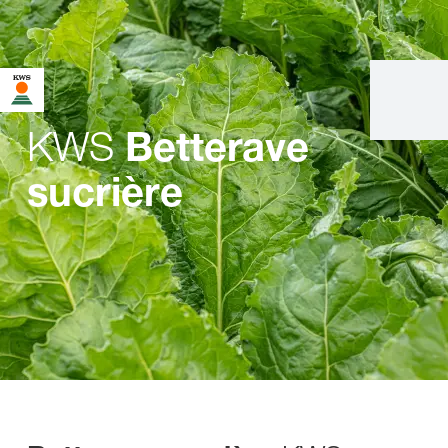
KWS
Betterave
sucrière