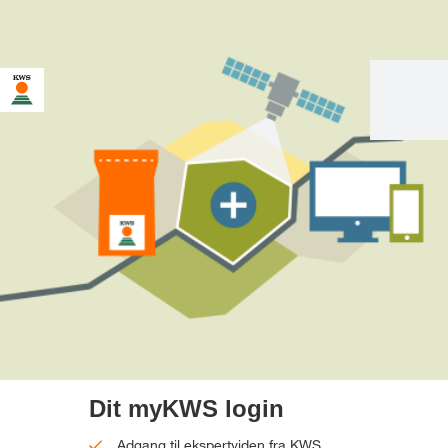
Dit myKWS login
Adgang til ekspertviden fra KWS