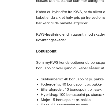
risikere at ens planter kommer dårligt fra 
Køber du hybridfrø fra KWS, er du sikre
købet er du sikret halv pris på frø ved om
har købt til de nævnte afgrøder.
KWS-frøsikring er din garanti mod skader
udvintringsskader.
Bonuspoint
Som myKWS kunde optjener du bonuspoint
bonuspoint hver gang du køber såsæd af 
Sukkerroefrø: 40 bonuspoint pr. pakke
Foderroefrø: 40 bonuspoint pr. pakke
Efterafgrøder: 10 bonuspoint pr. sæk
Hybridrug: 100 bonuspoint pr. storsæk
Majs: 15 bonuspoint pr. pakke
Raps: 35 bonuspoint pr. sæk