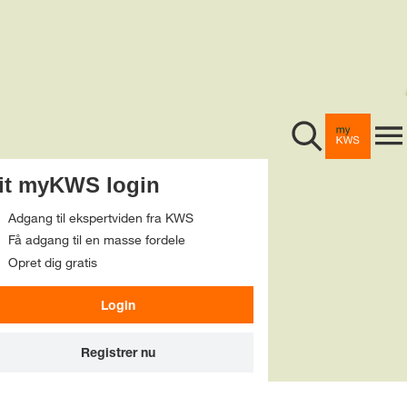
Foderroer
Majs
Hybridrug
myKWS
it myKWS login
Byg
Bliv medlem
Adgang til ekspertviden fra KWS
Hvede
Få adgang til en masse fordele
Om os
Opret dig gratis
KWS-frøsikring
Vinterraps
Login
Webshop
Arrangementer
Virksomhed
Andre
Registrer nu
Info