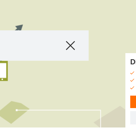
Produkter
Nyheder
D
myKWS
Om os
Webshop
Kontakt os