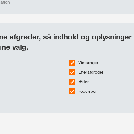
mation
e afgrøder, så indhold og oplysninger 
ine valg.
Vinterraps
Efterafgrøder
Ærter
Foderroer