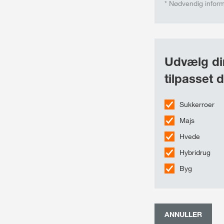
* Nødvendig infor
Udvælg din
tilpasset d
Sukkerroer
Majs
Hvede
Hybridrug
Byg
ANNULLER