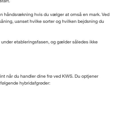
start.
t en håndsrækning hvis du vælger at omså en mark. Ved
såning, uanset hvilke sorter og hvilken bejdsning du
 under etableringsfasen, og gælder således ikke
 når du handler dine frø ved KWS. Du optjener
følgende hybridafgrøder: