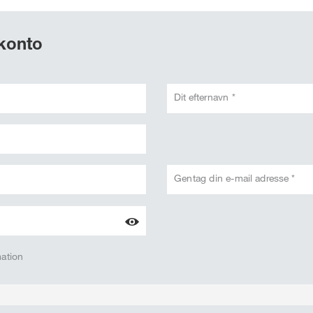
 konto
Dit efternavn *
Gentag din e-mail adresse *
mation