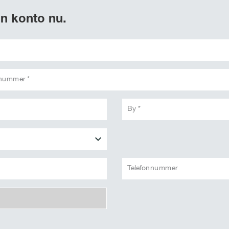
n konto nu.
snummer *
By *
Telefonnummer