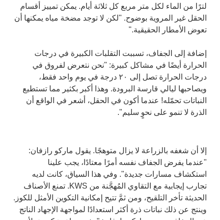
لترًا من الماء لكل متر مربع كل ثلاثة أيام. يمكن تمييز أقسام
الحقل غير المروية بوضوح. "لكن لا توجد مضخة مياه يمكنها أن
تعوض الأمطار الحقيقية."
إضافة إلى الجفاف، تسببت التقلبات الكبيرة في درجات
الحرارة أيضًا في مشاكل كبيرة: "نحن نتعرض لفروق في
درجات الحرارة تصل إلى ۲۰ درجة في يوم واحد فقط،
ويصاحبها ليالي قارسة البرودة. وهذا أكبر بكثير مما تستطيع
النباتات تحمّله! عندما أكون في الحقل، أشعر في الواقع أن
الذرة لا تنمو على نحوٍ سليم".
إلا أن شغفه بالزراعة لا يزال متوهجًا. يقول ماركو رازفان:
"عندما يفرض الجفاف نفسه أمرًا معتادًا، يجب علينا
استكشاف مسارات جديدة". وفي هذا السياق، كانت لديه
تجارب إيجابية مع التقاوي المُهجَّنة من KWS. تمنع الأصناف
الحديثة تأخر التلقيح، ومن ثمَّ تتيح إمكانية التكوين الأمثل للكوز.
وينتج عن ذلك نباتات ذرة أكثر استعدادًا لمواجهة الإجهاد الناتج