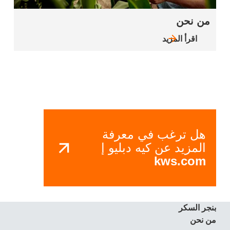
من نحن
اقرأ المزيد
هل ترغب في معرفة
المزيد عن كيه دبليو إ
kws.com
بنجر السكر
من نحن