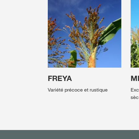
FREYA
M
Variété précoce et rustique
Exc
sèc