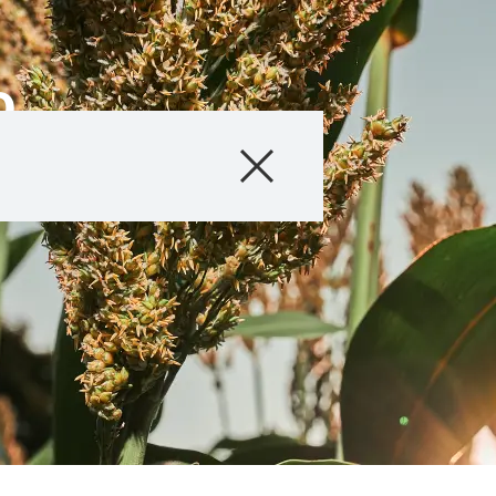
o
Produits
Qui sommes-no
Contactez-nous
Sujets inte
groupe KWS
kws.com/co