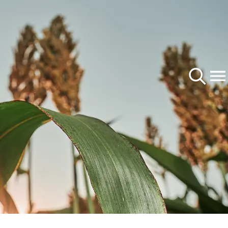
Produits
Maïs
Qui sommes-nous 
Betterave sucrière
Société
us ?
Colza
Carrières
Sorgho
Social Media
du
rnationaux
 à
rp