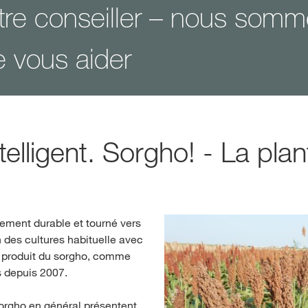
tre conseiller – nous som
 vous aider
intelligent. Sorgho! - La pl
ement durable et tourné vers
n des cultures habituelle avec
t produit du sorgho, comme
 depuis 2007.
sorgho en général présentent