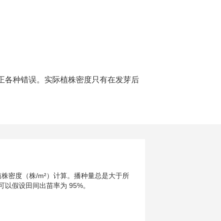
正各种错误。实际植株密度只有在发芽后
植株密度（株/m²）计算。播种量总是大于所
以假设田间出苗率为 95%。