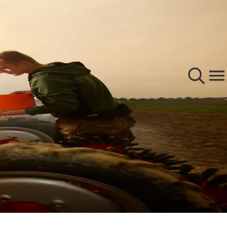
咨询
播种
种子
关于我们
植物生长管理
产品
公司
收获
招贤纳士
甜菜
使用
s.com/corp
KWS 玉米