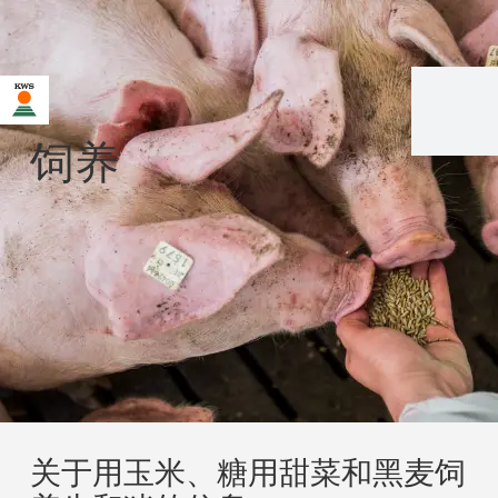
饲养
关于用玉米、糖用甜菜和黑麦饲