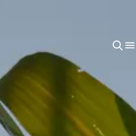
咨询
播种
种子
关于我们
植物生长管理
产品
公司
收获
招贤纳士
甜菜
使用
s.com/corp
KWS 玉米