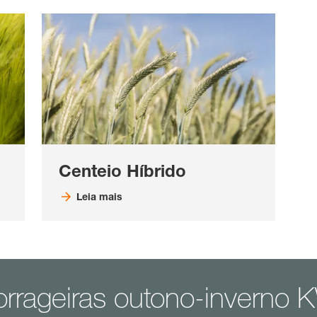
Centeio Híbrido
Leia mais
orrageiras outono-inverno