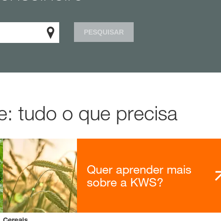
PESQUISAR
: tudo o que precisa
Quer aprender mais
sobre a KWS?
Cereais