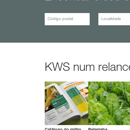
Código postal
Localidade
KWS num relance
Catálogo do milho
Beterraba