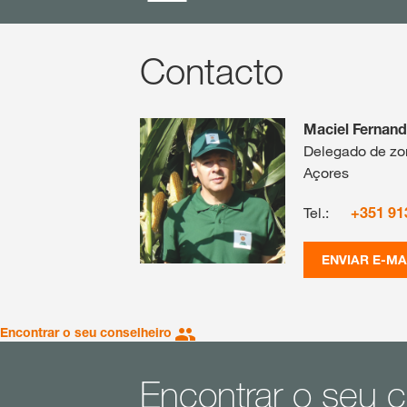
Contacto
Maciel Fernan
Delegado de zon
Açores
Tel.:
+351 91
ENVIAR E-MA
Encontrar o seu conselheiro
Encontrar o seu c