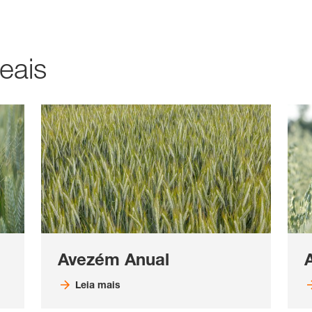
eais
Avezém Anual
Leia mais