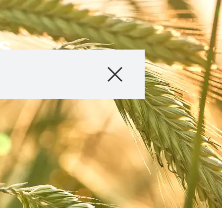
s
Produtos
Informações Téc
Sobre nós
Contacte nos
Temas inter
Grupo KWS 
kws.com/co