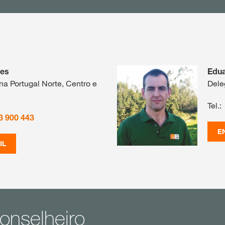
des
Edu
a Portugal Norte, Centro e
Dele
Tel.:
3 900 443
E
IL
onselheiro