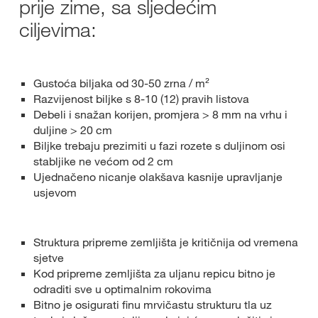
prije zime, sa sljedećim
ciljevima:
Gustoća biljaka od 30-50 zrna / m²
Razvijenost biljke s 8-10 (12) pravih listova
Debeli i snažan korijen, promjera > 8 mm na vrhu i
duljine > 20 cm
Biljke trebaju prezimiti u fazi rozete s duljinom osi
stabljike ne većom od 2 cm
Ujednačeno nicanje olakšava kasnije upravljanje
usjevom
Struktura pripreme zemljišta je kritičnija od vremena
sjetve
Kod pripreme zemljišta za uljanu repicu bitno je
odraditi sve u optimalnim rokovima
Bitno je osigurati finu mrvičastu strukturu tla uz