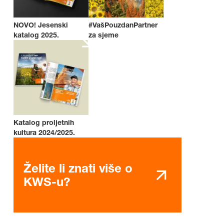
NOVO! Jesenski
#VašPouzdanPartner
katalog 2025.
za sjeme
Katalog proljetnih
kultura 2024/2025.
Želite li znati više o
KWS-u?