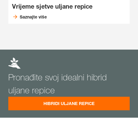
Vrijeme sjetve uljane repice
Saznajte više
Pronađite svoj idealni hibrid
uljane repice
HIBRIDI ULJANE REPICE