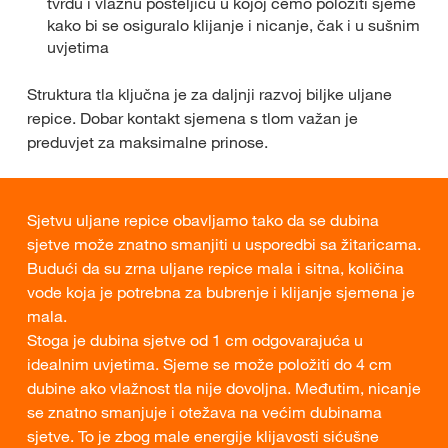
tvrdu i vlažnu posteljicu u kojoj ćemo položiti sjeme
kako bi se osiguralo klijanje i nicanje, čak i u sušnim
uvjetima
Struktura tla ključna je za daljnji razvoj biljke uljane
repice. Dobar kontakt sjemena s tlom važan je
preduvjet za maksimalne prinose.
Sjetvu uljane repice obavljamo tako da se dubina
sjetve može znatno smanjiti u usporedbi sa žitaricama.
Budući da su zrna uljane repice mala i sitna, količina
vode koja je potrebna za bubrenje i klijanje sjemena je
mala.
Stoga je dubina sjetve od 1 cm odgovarajuća u
idealnim uvjetima. Sjeme se može položiti do 4 cm
dubine ako vlažnost tla nije dovoljna. Međutim, nicanje
se znatno smanjuje i otežava na većim dubinama
sjetve. To je zbog male energije klijavosti sićušne