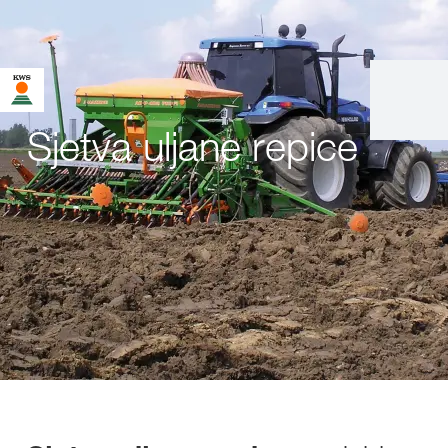
Sjetva uljane repice