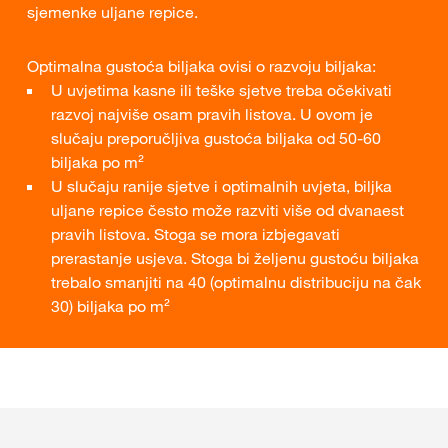
sjemenke uljane repice.
Optimalna gustoća biljaka ovisi o razvoju biljaka:
U uvjetima kasne ili teške sjetve treba očekivati
razvoj najviše osam pravih listova. U ovom je
slučaju preporučljiva gustoća biljaka od 50-60
biljaka po m²
U slučaju ranije sjetve i optimalnih uvjeta, biljka
uljane repice često može razviti više od dvanaest
pravih listova. Stoga se mora izbjegavati
prerastanje usjeva. Stoga bi željenu gustoću biljaka
trebalo smanjiti na 40 (optimalnu distribuciju na čak
30) biljaka po m²