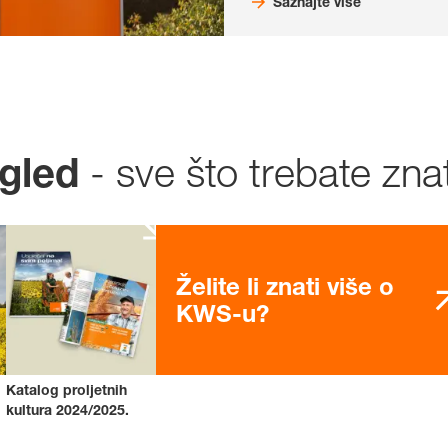
Saznajte više
- sve što trebate znat
ogled
Želite li znati više o
KWS-u?
Katalog proljetnih
kultura 2024/2025.