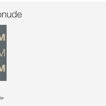
ponude
lje