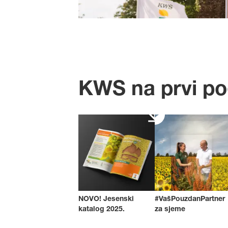
KWS na prvi p
NOVO! Jesenski
#VašPouzdanPartner
katalog 2025.
za sjeme