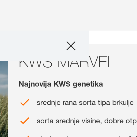
Sortiment
RVEL
KWS MARVEL
Tehnologija uzg
Vijesti i noviteti
Najnovija KWS genetika
O nama
srednje rana sorta tipa brkulje
Stručni savjetnic
sorta srednje visine, dobre otp
Međunarod