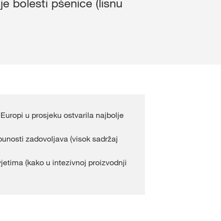
je bolesti pšenice (lisnu
kws.com/corp
uropi u prosjeku ostvarila najbolje
tpunosti zadovoljava (visok sadržaj
etima (kako u intezivnoj proizvodnji