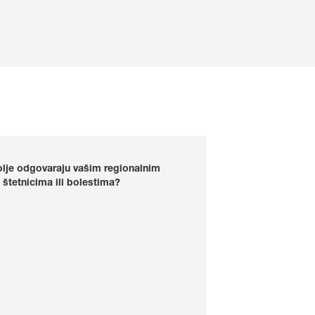
ajbolje odgovaraju vašim regionalnim
 štetnicima ili bolestima?