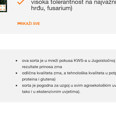
visoka tolerantnost na najvažni
Grupe pod 
hrđu, fusarium)
PRIKAŽI SVE
ova sorta je u mreži pokusa KWS-a u Jugoistočnoj E
rezultate prinosa zrna
odlična kvaliteta zrna, a tehnološka kvaliteta u po
proteina i glutena)
sorta je pogodna za uzgoj u svim agroekološkim uvj
tako i u ekstenzivnim uvjetima).