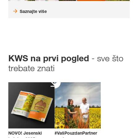
Saznajte više
- sve što
KWS na prvi pogled
trebate znati
NOVO! Jesenski
#VašPouzdanPartner