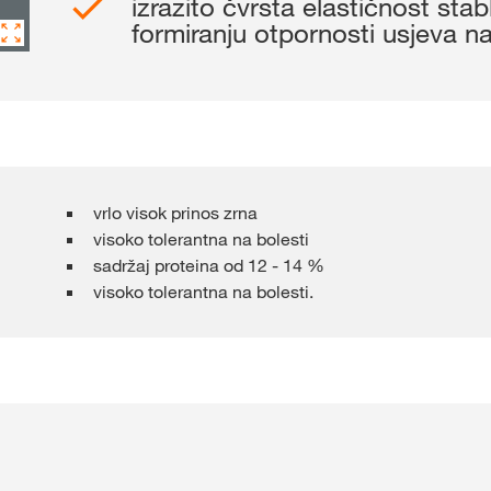
izrazito čvrsta elastičnost stab
Grupe pod 
formiranju otpornosti usjeva na
vrlo visok prinos zrna
visoko tolerantna na bolesti
sadržaj proteina od 12 - 14 %
visoko tolerantna na bolesti.