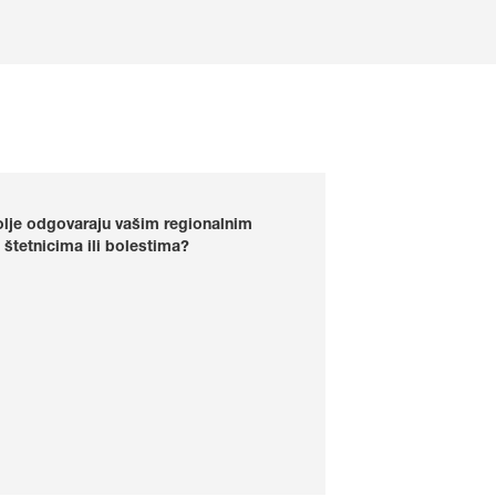
ajbolje odgovaraju vašim regionalnim
 štetnicima ili bolestima?