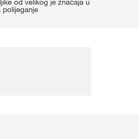
ljike od velikog je značaja u
kws.com/corp
 polijeganje