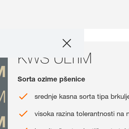
Sortiment
IM
KWS ULTIM
Tehnologija uzg
Vijesti i noviteti
Sorta ozime pšenice
O nama
srednje kasna sorta tipa brkulj
Stručni savjetnic
visoka razina tolerantnosti na 
Međunarod