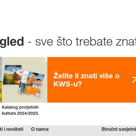
- sve što trebate znat
ogled
Želite li znati više o
KWS-u?
Katalog proljetnih
kultura 2024/2025.
ti i noviteti
O nama
Stručni savjetni