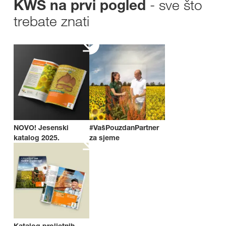
- sve što
KWS na prvi pogled
trebate znati
NOVO! Jesenski
#VašPouzdanPartner
katalog 2025.
za sjeme
Katalog proljetnih