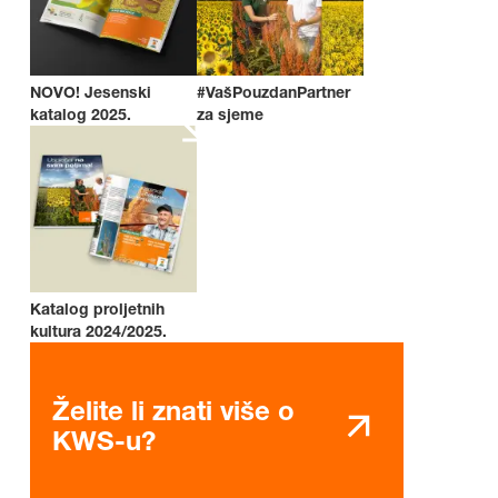
NOVO! Jesenski
#VašPouzdanPartner
katalog 2025.
za sjeme
Katalog proljetnih
kultura 2024/2025.
Želite li znati više o
KWS-u?