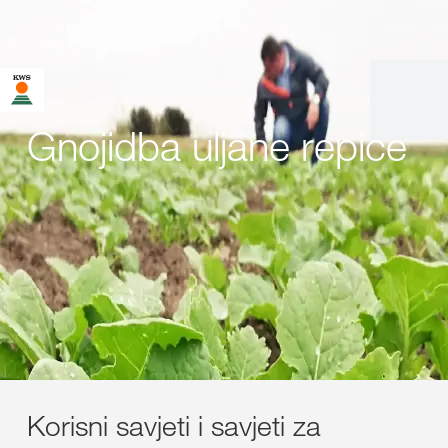
Gnojidba uljane repice
Korisni savjeti i savjeti za