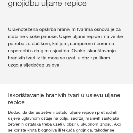
gnojidbu uljane repice
Uravnotežena opskrba hranivim tvarima osnova je za
stabilne visoke prinose. Usjev uljane repice ima velike
potrebe za dušikom, kalijem, sumporom i borom u
usporedbi s drugim usjevima. Ovako iskorištavanje
hranivih tvari iz tla mora se uzeti u obzir prilikom
uzgoja sljedećeg usjeva.
Iskorištavanje hranivih tvari u usjevu uljane
repice
Budući da danas žetveni ostatci uljane repice i prethodnih
usjeva uglavnom ostaje na polju, sadržaj hranivih sastojaka
žetvenih ostataka treba uzeti u obzir u ukupnom iznosu. Ako
se koriste kruta biognojiva ili tekuća gnojnica, također se