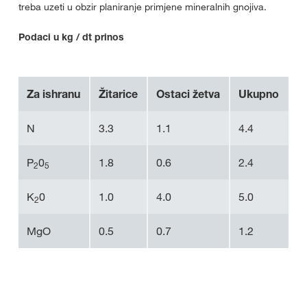
treba uzeti u obzir planiranje primjene mineralnih gnojiva.
Podaci u kg / dt prinos
Za ishranu
Žitarice
Ostaci žetva
Ukupno
N
3.3
1.1
4.4
P
0
1.8
0.6
2.4
2
5
K
0
1.0
4.0
5.0
2
MgO
0.5
0.7
1.2