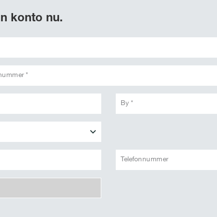
n konto nu.
snummer *
By *
Telefonnummer