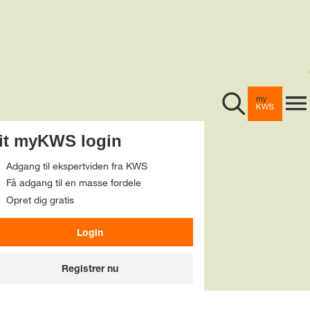
Foderroer
Majs
Hybridrug
myKWS
it myKWS login
Byg
Bliv medlem
Adgang til ekspertviden fra KWS
Hvede
Få adgang til en masse fordele
Om os
Opret dig gratis
KWS-frøsikring
Vinterraps
Login
Webshop
Arrangementer
Virksomhed
Andre
Registrer nu
Info