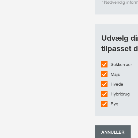
* Nødvendig infor
Udvælg din
tilpasset d
Sukkerroer
Majs
Hvede
Hybridrug
Byg
ANNULLER