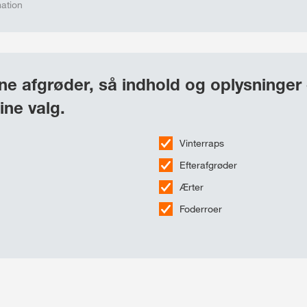
mation
e afgrøder, så indhold og oplysninger 
ine valg.
Vinterraps
Efterafgrøder
Ærter
Foderroer