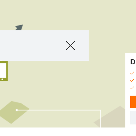
Produkter
Nyheder
D
myKWS
Om os
Webshop
Kontakt os