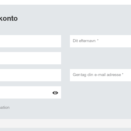
 konto
Dit efternavn *
Gentag din e-mail adresse *
mation