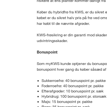
risikere at ens planter kommer dårligt fra 
Køber du hybridfrø fra KWS, er du sikre
købet er du sikret halv pris på frø ved om
har købt til de nævnte afgrøder.
KWS-frøsikring er din garanti mod skader
udvintringsskader.
Bonuspoint
Som myKWS kunde optjener du bonuspoint
bonuspoint hver gang du køber såsæd af 
Sukkerroefrø: 40 bonuspoint pr. pakke
Foderroefrø: 40 bonuspoint pr. pakke
Efterafgrøder: 10 bonuspoint pr. sæk
Hybridrug: 100 bonuspoint pr. storsæk
Majs: 15 bonuspoint pr. pakke
Raps: 35 bonuspoint pr. sæk