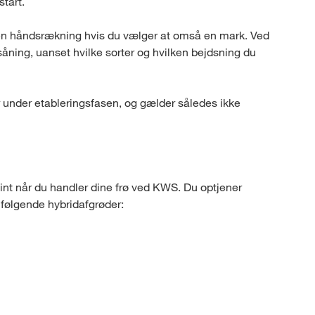
start.
t en håndsrækning hvis du vælger at omså en mark. Ved
såning, uanset hvilke sorter og hvilken bejdsning du
 under etableringsfasen, og gælder således ikke
 når du handler dine frø ved KWS. Du optjener
følgende hybridafgrøder: