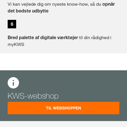
Vi kan vejlede dig om nyeste know-how, så du
opnår
det bedste udbytte
6
Bred palette af digitale værktøjer
til din rådighed i
myKWS
KWS-webshop
TIL WEBSHOPPEN