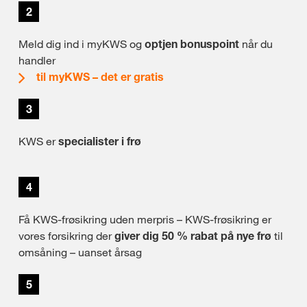
2
Meld dig ind i myKWS og
optjen bonuspoint
når du
handler
til myKWS – det er gratis
3
KWS er
specialister i frø
4
Få KWS-frøsikring uden merpris – KWS-frøsikring er
vores forsikring der
giver dig 50 % rabat på nye frø
til
omsåning – uanset årsag
5