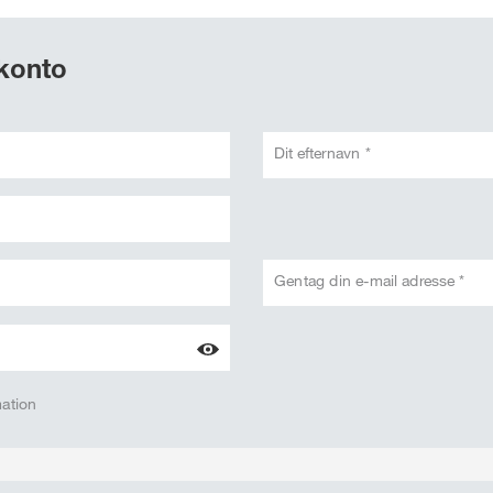
 konto
Dit efternavn *
Gentag din e-mail adresse *
mation