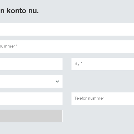
n konto nu.
snummer *
By *
Telefonnummer