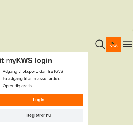
Foderroer
Majs
Hybridrug
myKWS
it myKWS login
Byg
Bliv medlem
Adgang til ekspertviden fra KWS
Hvede
Få adgang til en masse fordele
Om os
Opret dig gratis
KWS-frøsikring
Vinterraps
Login
Webshop
Arrangementer
Virksomhed
Andre
Registrer nu
Info