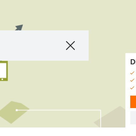
Produkter
Nyheder
D
myKWS
Om os
Webshop
Kontakt os