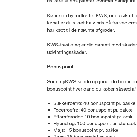
risikere at ens planter kommer dårligt fra 
Køber du hybridfrø fra KWS, er du sikre
købet er du sikret halv pris på frø ved om
har købt til de nævnte afgrøder.
KWS-frøsikring er din garanti mod skader
udvintringsskader.
Bonuspoint
Som myKWS kunde optjener du bonuspoint
bonuspoint hver gang du køber såsæd af 
Sukkerroefrø: 40 bonuspoint pr. pakke
Foderroefrø: 40 bonuspoint pr. pakke
Efterafgrøder: 10 bonuspoint pr. sæk
Hybridrug: 100 bonuspoint pr. storsæk
Majs: 15 bonuspoint pr. pakke
Raps: 35 bonuspoint pr. sæk