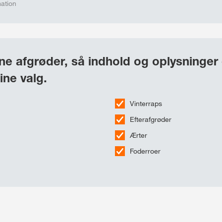
mation
e afgrøder, så indhold og oplysninger 
ine valg.
Vinterraps
Efterafgrøder
Ærter
Foderroer