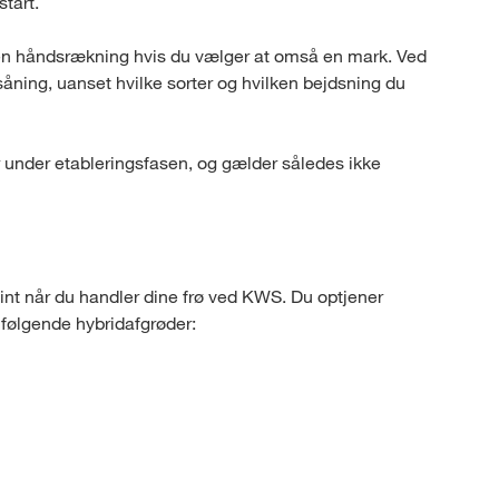
start.
t en håndsrækning hvis du vælger at omså en mark. Ved
såning, uanset hvilke sorter og hvilken bejdsning du
 under etableringsfasen, og gælder således ikke
 når du handler dine frø ved KWS. Du optjener
følgende hybridafgrøder: