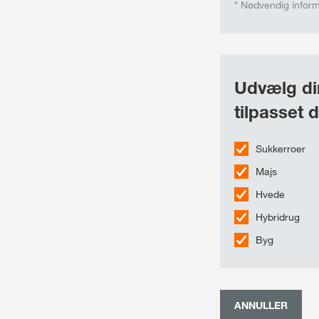
* Nødvendig infor
Udvælg din
tilpasset d
Sukkerroer
Majs
Hvede
Hybridrug
Byg
ANNULLER