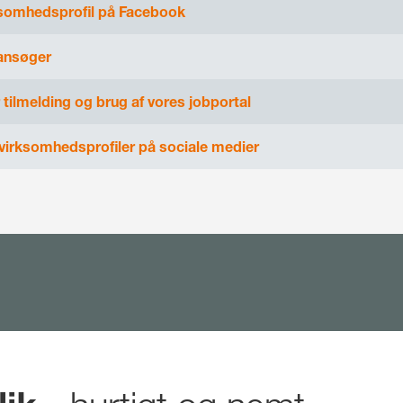
ksomhedsprofil på Facebook
 ansøger
 tilmelding og brug af vores jobportal
virksomhedsprofiler på sociale medier