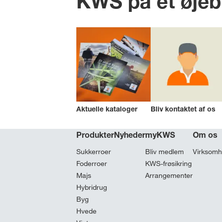
KWS på et øjeb
Aktuelle kataloger
Bliv kontaktet af os
Produkter
Nyheder
myKWS
Om os
Sukkerroer
Bliv medlem
Virksom
Foderroer
KWS-frøsikring
Majs
Arrangementer
Hybridrug
Byg
Hvede