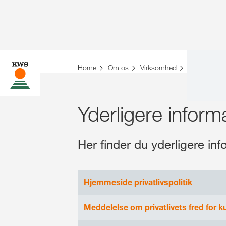
Home
Om os
Virksomhed
Vilkår og be
Yderligere infor
Her finder du yderligere i
Hjemmeside privatlivspolitik
Meddelelse om privatlivets fred for k