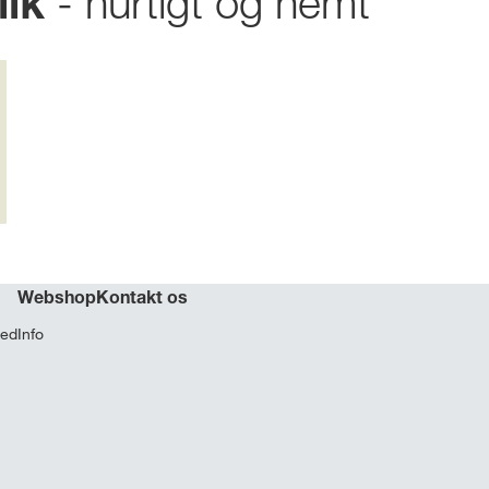
- hurtigt og nemt
lik
Webshop
Kontakt os
hed
Info