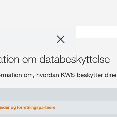
Produkter
tingelser
Privacy Politikker
Nyheder
mation om databeskyttelse
myKWS
nformation om, hvordan KWS beskytter dine
Om os
Webshop
under og forretningspartnere
Kontakt os