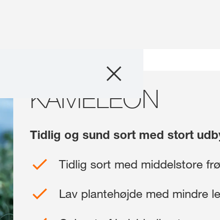
Produkter
ELEON
KAMELEON
Nyheder
myKWS
Tidlig og sund sort med stort udb
Om os
Tidlig sort med middelstore fr
Webshop
Lav plantehøjde med mindre l
Kontakt os