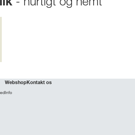
- hurtigt og nemt
lik
Webshop
Kontakt os
hed
Info