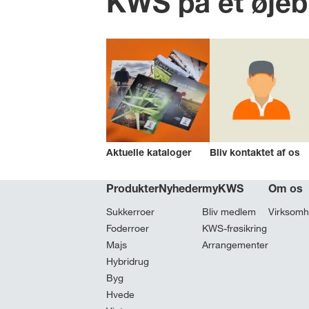
KWS på et øjeb
Aktuelle kataloger
Bliv kontaktet af os
Produkter
Nyheder
myKWS
Om os
Sukkerroer
Bliv medlem
Virksom
Foderroer
KWS-frøsikring
Majs
Arrangementer
Hybridrug
Byg
Hvede