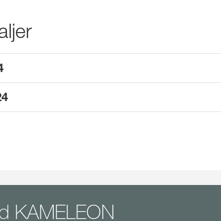
ljer
4
24
lad KAMELEON