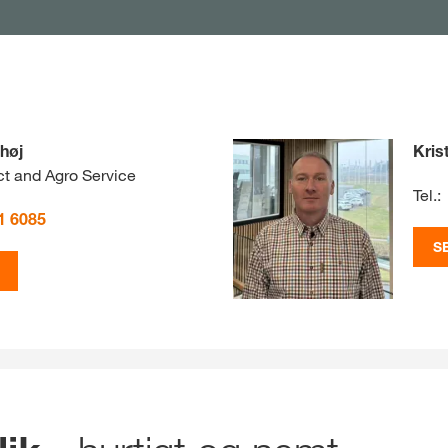
høj
Kris
t and Agro Service
Tel.:
1 6085
S