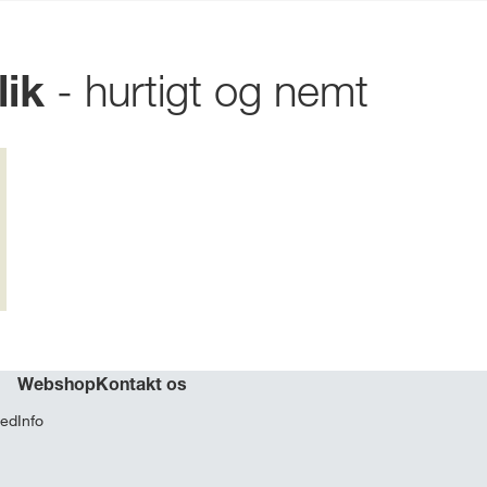
- hurtigt og nemt
lik
Webshop
Kontakt os
hed
Info