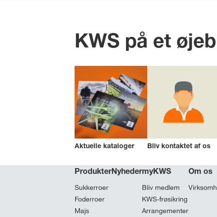
KWS på et øjeb
Aktuelle kataloger
Bliv kontaktet af os
Produkter
Nyheder
myKWS
Om os
Sukkerroer
Bliv medlem
Virksom
Foderroer
KWS-frøsikring
Majs
Arrangementer