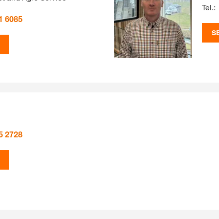
Tel.:
1 6085
S
5 2728