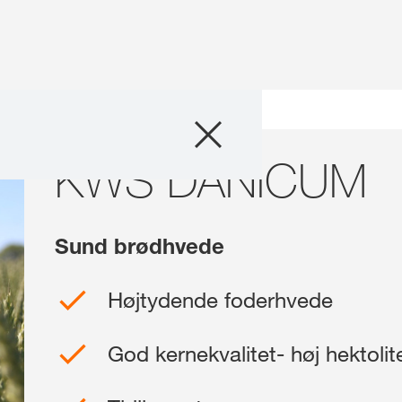
Produkter
UM
KWS DANICUM
Nyheder
myKWS
Sund brødhvede
Om os
Højtydende foderhvede
Webshop
God kernekvalitet- høj hektoli
Kontakt os