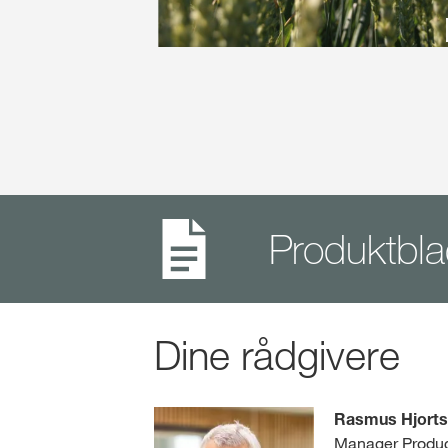
Produktbl
Dine rådgivere
Rasmus Hjorts
Manager Produc