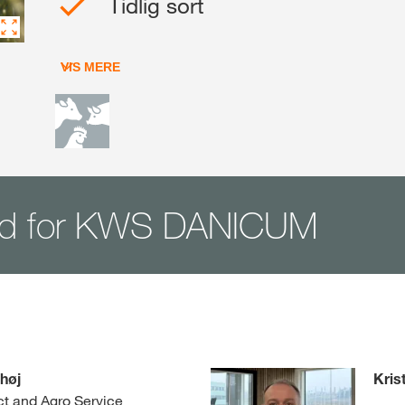
Tidlig sort
VIS MERE
ad for KWS DANICUM
høj
Kris
t and Agro Service