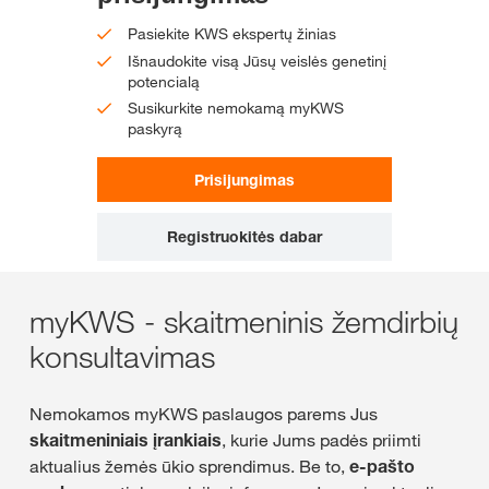
Pasiekite KWS ekspertų žinias
Išnaudokite visą Jūsų veislės genetinį
potencialą
Susikurkite nemokamą myKWS
paskyrą
Prisijungimas
Registruokitės dabar
myKWS - skaitmeninis žemdirbių
konsultavimas
Nemokamos myKWS paslaugos parems Jus
skaitmeniniais įrankiais
, kurie Jums padės priimti
aktualius žemės ūkio sprendimus. Be to,
e-pašto