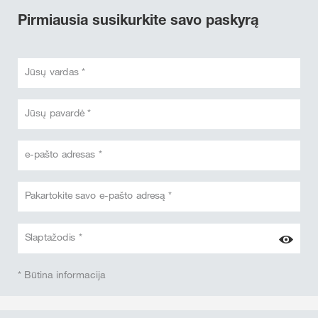
Pirmiausia susikurkite savo paskyrą
Jūsų vardas *
Jūsų pavardė *
e-pašto adresas *
Pakartokite savo e-pašto adresą *
Slaptažodis *
* Būtina informacija