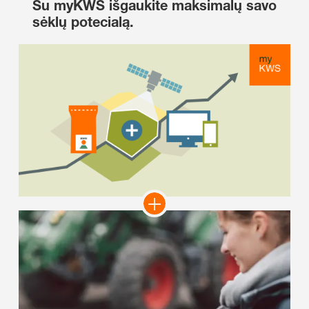
Su myKWS išgaukite maksimalų savo
sėklų potecialą.