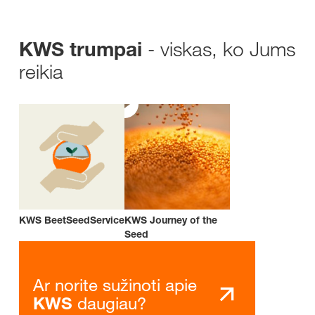
- viskas, ko Jums
KWS trumpai
reikia
KWS BeetSeedService
KWS Journey of the
Seed
Ar norite sužinoti apie
daugiau?
KWS