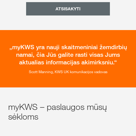
ATSISAKYTI
myKWS yra nauji skaitmeniniai žemdirbių
namai, čia Jūs galite rasti visas Jums
aktualias informacijas akimirksniu.
Scott Manning, KWS UK komunikacijos vadovas
myKWS – paslaugos mūsų
sėkloms