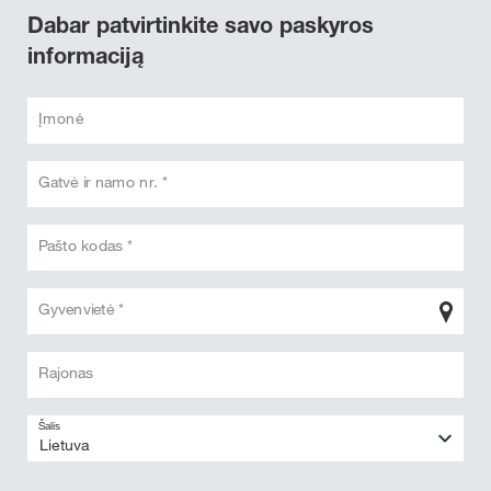
Dabar patvirtinkite savo paskyros
informaciją
Įmonė
Gatvė ir namo nr. *
Pašto kodas *
Gyvenvietė *
Rajonas
Šalis