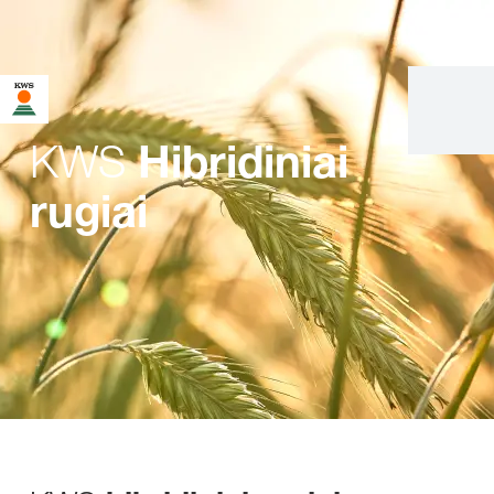
KWS
Hibridiniai
rugiai