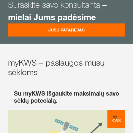
Suraskite savo konsultantą –
mielai Jums padėsime
JŪSŲ PATARĖJAS
myKWS – paslaugos mūsų
sėkloms
Su myKWS išgaukite maksimalų savo
sėklų potecialą.