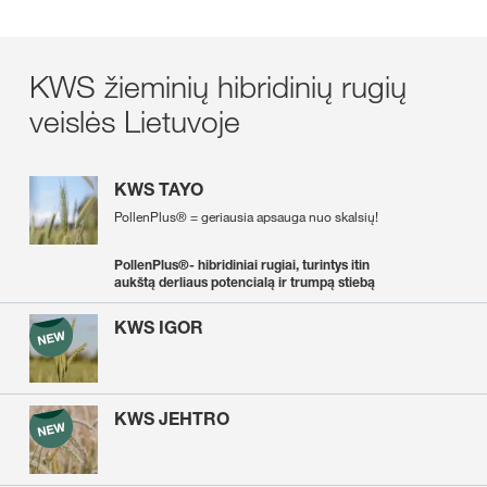
KWS žieminių hibridinių rugių
veislės Lietuvoje
KWS TAYO
PollenPlus® = geriausia apsauga nuo skalsių!
PollenPlus®- hibridiniai rugiai, turintys itin
aukštą derliaus potencialą ir trumpą stiebą
KWS IGOR
KWS JEHTRO