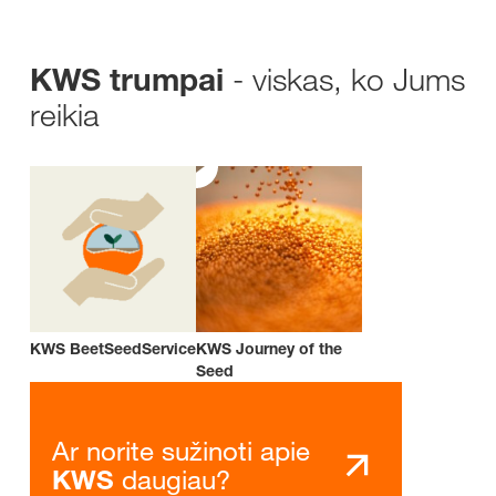
- viskas, ko Jums
KWS trumpai
reikia
KWS BeetSeedService
KWS Journey of the
Seed
Ar norite sužinoti apie
daugiau?
KWS