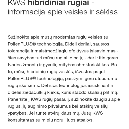
KWS
-
hibridiniai rugiai
informacija apie veisles ir sėklas
Sužinokite apie mūsų modernias rugių veisles su
PollenPLUS® technologija. Dideli derliai, sausros
tolerancija ir maistmedžiagių efektyvus įsisavinimas -
šias savybes turi mūsų rugiai, o be jų - dar ir itin geras
tvarios žmonių ir gyvulių mitybos chrakterisktikas. Be
to, mūsų hibridinių rugių veislės, išvestos pagal
PollenPLUS® technologiją, pasižymi geru atsparumu
rugių skalsėms. Dėl šios technologijos išsiskiria itin
didelis žiedadulkių kiekis, kuris stabdo skalsių plitimą.
Panerkite į KWS rugių pasaulį, sužinokite daugiau apie
rugius, jų auginimo privalumus bei atskirų veislių
ypatybes. Jei turite atvirų klausimų, Jūsų KWS
konsultantas su mielu noru į juos atsakys.