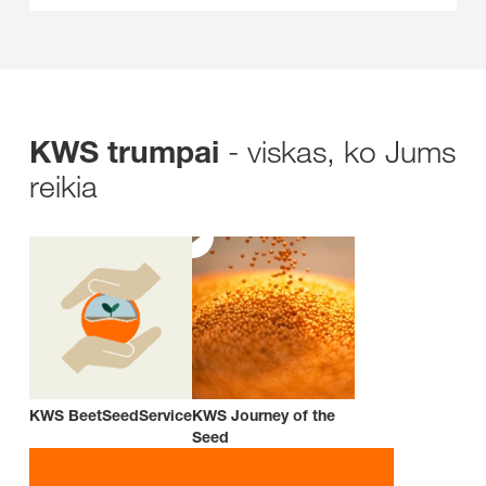
- viskas, ko Jums
KWS trumpai
reikia
KWS BeetSeedService
KWS Journey of the
Seed