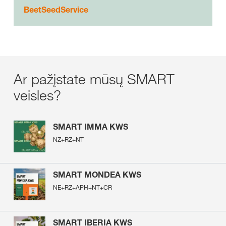
BeetSeedService
Ar pažįstate mūsų SMART
veisles?​
SMART IMMA KWS
NZ+RZ+NT
SMART MONDEA KWS
NE+RZ+APH+NT+CR
SMART IBERIA KWS