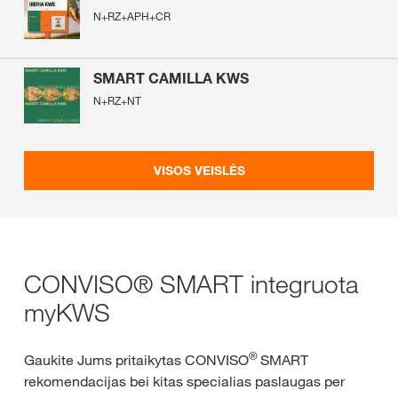
N+RZ+APH+CR
SMART CAMILLA KWS
N+RZ+NT
VISOS VEISLĖS
CONVISO® SMART integruota
myKWS​
®
Gaukite Jums pritaikytas CONVISO
SMART
rekomendacijas bei kitas specialias paslaugas per