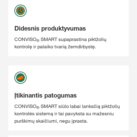
Didesnis produktyvumas
CONVISO
SMART supaprastina piktžolių
®
kontrolę ir palaiko tvarią žemdirbystę.
Įtikinantis patogumas
CONVISO
SMART siūlo labai lanksčią piktžolių
®
kontrolės sistemą ir tai pavyksta su mažesniu
purškimų skaičiumi, negu įprasta.