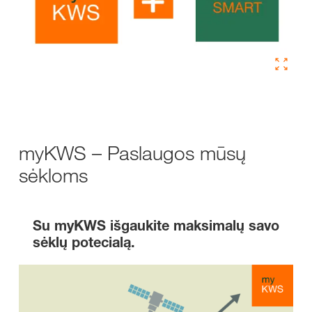
myKWS – Paslaugos mūsų
sėkloms
Su myKWS išgaukite maksimalų savo
sėklų potecialą.