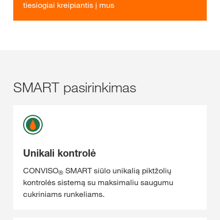
tiesiogiai kreipiantis į mus
SMART pasirinkimas
Unikali kontrolė
CONVISO
SMART siūlo unikalią piktžolių
®
kontrolės sistemą su maksimaliu saugumu
cukriniams runkeliams.