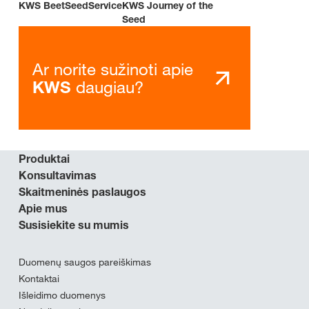
KWS BeetSeedService
KWS Journey of the
Seed
Ar norite sužinoti apie
daugiau?
KWS
Produktai
Konsultavimas
Skaitmeninės paslaugos
Apie mus
Susisiekite su mumis
Duomenų saugos pareiškimas
Kontaktai
Išleidimo duomenys