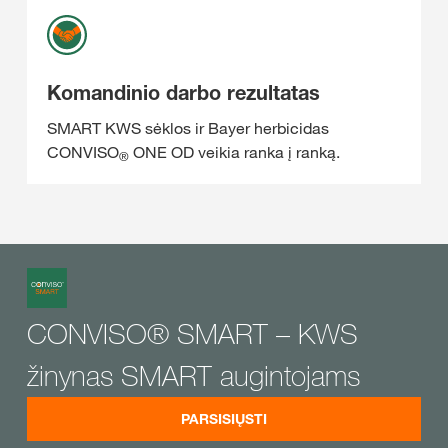
Komandinio darbo rezultatas
SMART KWS sėklos ir Bayer herbicidas
CONVISO
ONE OD veikia ranka į ranką.
®
CONVISO® SMART – KWS
žinynas SMART augintojams
PARSISIŲSTI