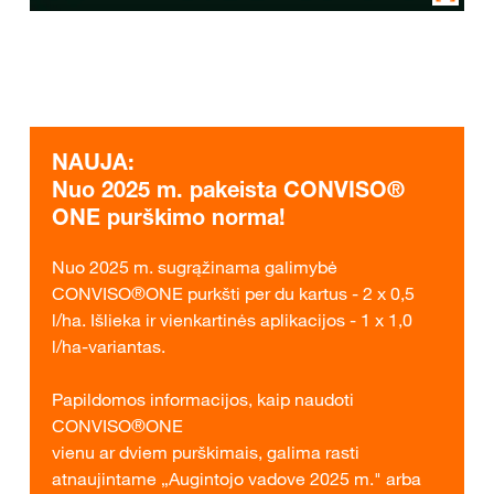
NAUJA:
Nuo 2025 m. pakeista CONVISO®
ONE purškimo norma!
Nuo 2025 m. sugrąžinama galimybė
CONVISO®ONE purkšti per du kartus - 2 x 0,5
l/ha. Išlieka ir vienkartinės aplikacijos - 1 x 1,0
l/ha-variantas.
Papildomos informacijos, kaip naudoti
CONVISO®ONE
vienu ar dviem purškimais, galima rasti
atnaujintame „Augintojo vadove 2025 m." arba