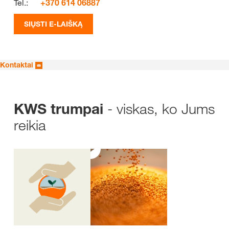
Tel.:
+370 614 06887
SIŲSTI E-LAIŠKĄ
Kontaktai
- viskas, ko Jums
KWS trumpai
reikia