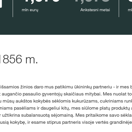
mln eurų
Ankstesni metai
ml
 1856 m.
 išsamios žinios daro mus patikimu ūkininkų partneriu - ir mes 
t augančio pasaulio gyventojų skaičiaus mitybai. Mes nuolat to
 Su mūsų aukštos kokybės sėklomis kukurūzams, cukriniams ru
iams pasėliams ir daugeliui kitų, mes siūlome platų produktų as
 ir užtikrina subalansuotą sėjomainą. Mes pritaikome savo sėklas
sią kokybę, ir esame stiprus partneris visoje vertės grandinėje