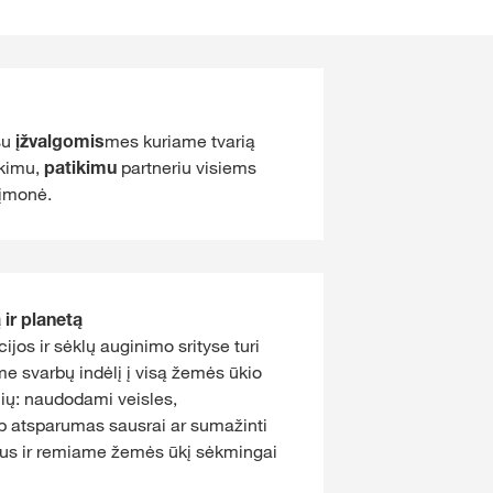
su
įžvalgomis
mes kuriame tvarią
ikimu,
patikimu
partneriu visiems
įmonė.
ir planetą
jos ir sėklų auginimo srityse turi
ame svarbų indėlį į visą žemės ūkio
lių: naudodami veisles,
p atsparumas sausrai ar sumažinti
us ir remiame žemės ūkį sėkmingai