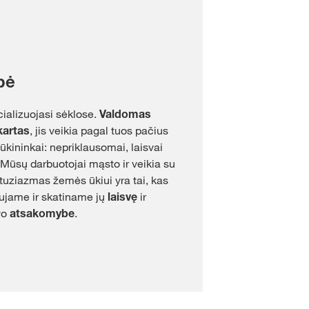
bė
ializuojasi sėklose.
Valdomas
kartas
, jis veikia pagal tuos pačius
 ūkininkai: nepriklausomai, laisvai
. Mūsų darbuotojai mąsto ir veikia su
ntuziazmas žemės ūkiui yra tai, kas
aujame ir skatiname jų
laisvę
ir
vo
atsakomybe
.