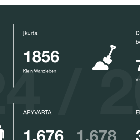
su
myKWS
P
Įkurta
D
RE
b
1856
4 / 
Tarptautinė
Klein Wanzleben
temos kws.
Vi
APYVARTA
E
1,676
1,678