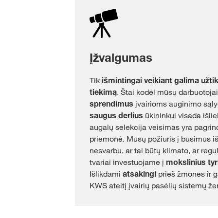
Įžvalgumas
Tik
išmintingai veikiant galima užti
tiekimą
. Štai kodėl mūsų darbuotojai
sprendimus
įvairioms auginimo sąl
saugus derlius
ūkininkui visada išli
augalų selekcija veisimas yra pagrin
priemonė. Mūsų požiūris į būsimus i
nesvarbu, ar tai būtų klimato, ar regu
tvariai investuojame į
mokslinius tyr
Išlikdami
atsakingi
prieš žmones ir 
KWS ateitį įvairių pasėlių sistemų že