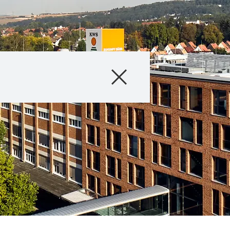
Produktai
Konsultavimas
Skaitmeninės p
Apie mus
Susisiekite su 
Išskirtinis turi