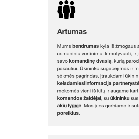
Artumas
Mums
bendrumas
kyla iš žmogaus a
asmeniniu vertinimu. Ir motyvuoti, ir
savo
komandinę dvasią
, kurią paro
pasauliui. Ūkininko sugebėjimas ir m
sėkmės pagrindas. Įtraukdami
ūkinin
keisdamiesi
informacija partneryst
mokomės vieni iš kitų ir augame kar
komandos žaidėjai
, su
ūkininku
susi
akių lygyje
. Mes juos gerbiame ir su
poreikius
.