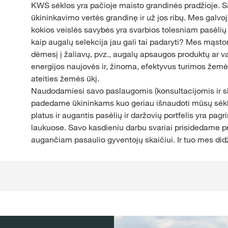
KWS sėklos yra pačioje maisto grandinės pradžioje. Savo
ūkininkavimo vertės grandinę ir už jos ribų. Mes galvoj
kokios veislės savybės yra svarbios tolesniam pasėlių i
kaip augalų selekcija jau gali tai padaryti? Mes mąst
dėmesį į žaliavų, pvz., augalų apsaugos produktų ar 
energijos naujovės ir, žinoma, efektyvus turimos žemės
ateities žemės ūkį.
Naudodamiesi savo paslaugomis (konsultacijomis ir 
padedame ūkininkams kuo geriau išnaudoti mūsų sėk
platus ir augantis pasėlių ir daržovių portfelis yra pag
laukuose. Savo kasdieniu darbu svariai prisidedame p
augančiam pasaulio gyventojų skaičiui. Ir tuo mes di