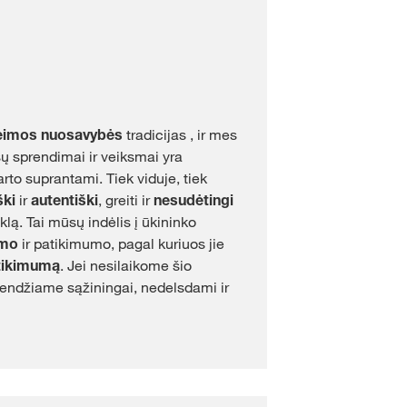
eimos nuosavybės
tradicijas , ir mes
ų sprendimai ir veiksmai yra
karto suprantami. Tiek viduje, tiek
ški
ir
autentiški
, greiti ir
nesudėtingi
klą. Tai mūsų indėlis į ūkininko
umo
ir patikimumo, pagal kuriuos jie
tikimumą
. Jei nesilaikome šio
endžiame sąžiningai, nedelsdami ir