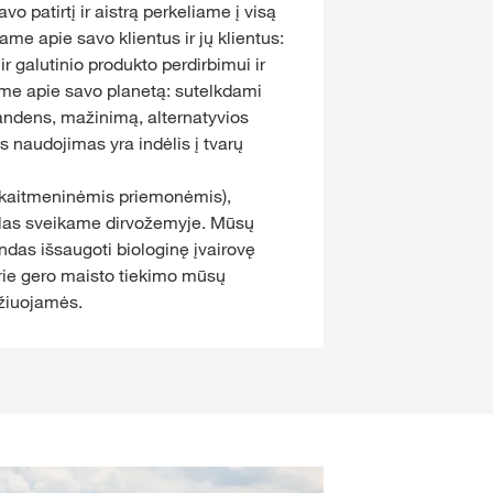
 patirtį ir aistrą perkeliame į visą
ame apie savo klientus ir jų klientus:
r galutinio produkto perdirbimui ir
ome apie savo planetą: sutelkdami
vandens, mažinimą, alternatyvios
 naudojimas yra indėlis į tvarų
skaitmeninėmis priemonėmis),
las sveikame dirvožemyje. Mūsų
rindas išsaugoti biologinę įvairovę
rie gero maisto tiekimo mūsų
džiuojamės.