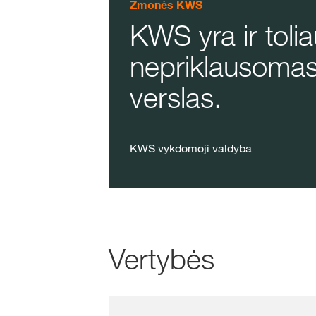
Žmonės KWS
KWS yra ir toli
nepriklausoma
verslas.
KWS vykdomoji valdyba
Vertybės