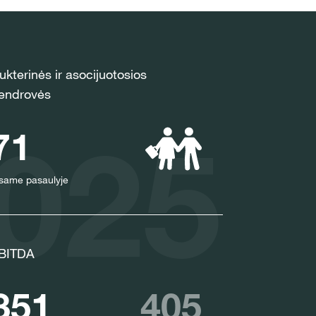
RISIJUNGTI
ukterinės ir asocijuotosios
GISTRUOTIS
endrovės
2025
71
KWS grupės
s
com/corp
same pasaulyje
BITDA
351
405