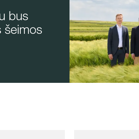
au bus
s šeimos