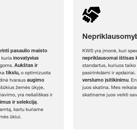
Nepriklausomy
krinti pasaulio maisto
KWS yra įmonė, kuri spec
 kuria
inovatyvius
nepriklausomai ištisas 
ygoms.
Aukštas ir
standartus, kuriuos taiko
eka
tikslu,
o optimizuota
pasirinkdami ir apdairiai
dinė tvaraus
augimo
verslumo įsitikinimu
. E
ššūkius žemės ūkyje,
juos skatina. Mes reikal
liavimo, yra nešališkas ir
skatiname juos veikti sa
imus ir selekciją
.
gamtą, kartu kuriame
mės ūkiui.