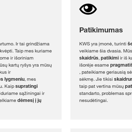
Patikimumas
rtumo. Ir tai grindžiama
KWS yra įmonė, turinti
š
 įkvėpti. Taip mes kuriame
veikiame šia dvasia. Mūs
dome ir išoriniam
skaidrūs
,
patikimi
ir iš 
ūsų kartų ryšys yra mūsų
išorėje esame
pragmati
kus ir
, pateikiame geriausią sė
ės lygmeniu
, mes
sėkmę. Jie tikisi
skaidr
tu. Kaip
supratingi
taip pat vertina mūsų
pa
duriame sąžiningai ir
standarto, problemas spr
telkiame
dėmesį į jų
nesudėtingai.