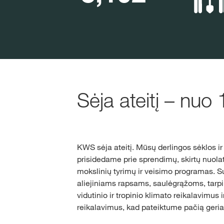
Sėja ateitį – nuo
KWS sėja ateitį. Mūsų derlingos sėklos ir
prisidedame prie sprendimų, skirtų nuola
mokslinių tyrimų ir veisimo programas.
aliejiniams rapsams, saulėgrąžoms, tarpin
vidutinio ir tropinio klimato reikalavimus
reikalavimus, kad pateiktume pačią geriau