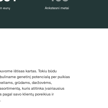
n eurų
Ankstesni metai
buvome ištisas kartas. Tokiu būdu
buliname genetinį potencialą per puikias
nkeliams, grūdams, daržovėms,
ortimentą, kuris atitinka įvairiausius
 pagal savo klientų poreikius ir
.