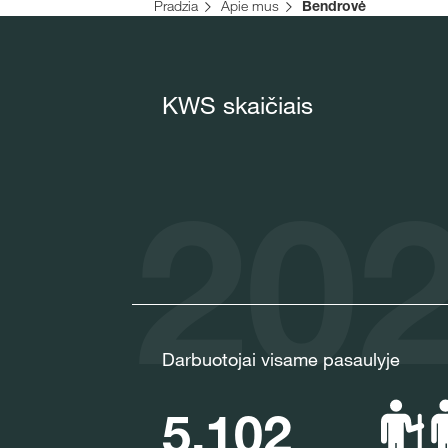
Pradzia
Apie mus
Bendrovė
KWS skaičiais
202
Darbuotojai visame pasaulyje
5,102