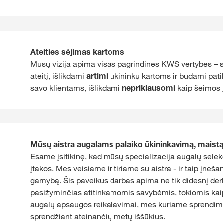
Ateities sėjimas kartoms
Mūsų vizija apima visas pagrindines KWS vertybes – 
ateitį, išlikdami
artimi
ūkininkų kartoms ir būdami pat
savo klientams, išlikdami
nepriklausomi
kaip šeimos 
Mūsų aistra augalams palaiko ūkininkavimą, maistą 
Esame įsitikinę, kad mūsų specializacija augalų selekci
įtakos. Mes veisiame ir tiriame su aistra - ir taip įneš
gamybą. Šis paveikus darbas apima ne tik didesnį der
pasižyminčias atitinkamomis savybėmis, tokiomis kai
augalų apsaugos reikalavimai, mes kuriame sprendim
sprendžiant ateinančių metų iššūkius.