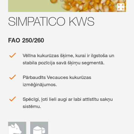
SIMPATICO KWS
FAO 250/260
Vēlīna kukurūzas šķirne, kurai ir ilgstoša un
stabila pozīcija savā šķirņu segmentā.
Pārbaudīts Vecauces kukurūzas
izmēģinājumos.
Spēcīgi, ļoti lieli augi ar labi attīstītu sakņu
sistēmu.