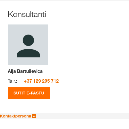
Konsultanti
Aija Bartuševica
Tālr.:
+37 129 295 712
SŪTĪT E-PASTU
Kontaktpersona