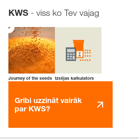
- viss ko Tev vajag
KWS
Journey of the seeds
Izsējas kalkulators
Gribi uzzināt vairāk
par KWS?