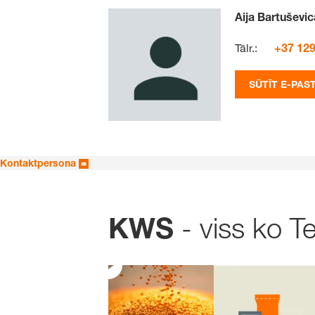
Aija Bartuševic
Tālr.:
+37 129
SŪTĪT E-PAS
Kontaktpersona
- viss ko T
KWS