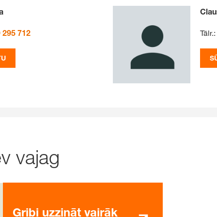
a
Cla
 295 712
Tālr.:
TU
S
ev vajag
Gribi uzzināt vairāk