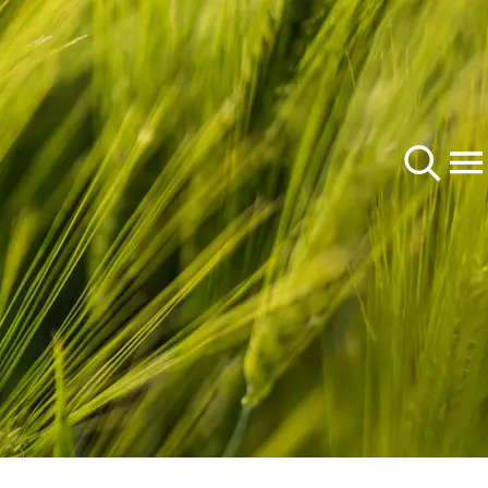
Mieži
Auzas
Hibrīdie ziemas rudzi
Par mums
Kvieši
Uzņēmums
Zirņi
ms
Karjera
Kukurūza
kās tēmas
rp