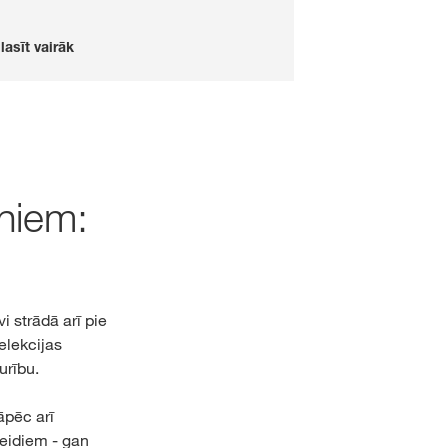
lasīt vairāk
oniem:
i strādā arī pie
elekcijas
urību.
āpēc arī
eidiem - gan