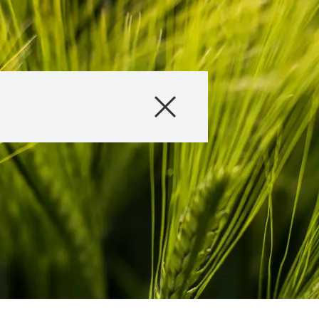
Produkti
Konsultācijas
Par mums
Sazinies ar mu
KWS grupas
starptautis
kws.com/co