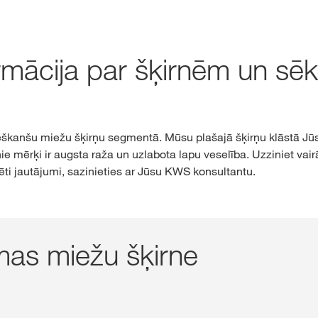
ormācija par šķirnēm un sē
škanšu miežu šķirņu segmentā. Mūsu plašajā šķirņu klāstā Jūs
e mērķi ir augsta raža un uzlabota lapu veselība. Uzziniet v
ēti jautājumi, sazinieties ar Jūsu KWS konsultantu.
mas miežu šķirne