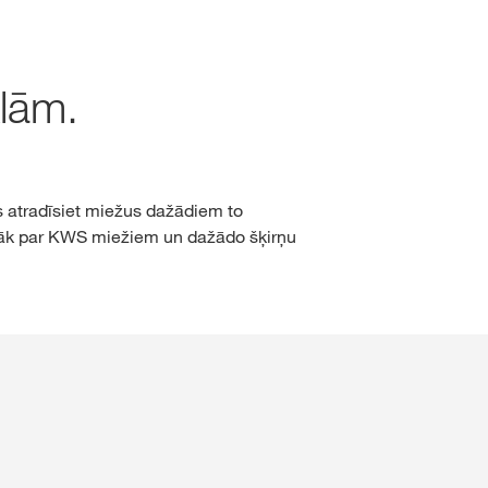
klām.
 atradīsiet miežus dažādiem to
airāk par KWS miežiem un dažādo šķirņu