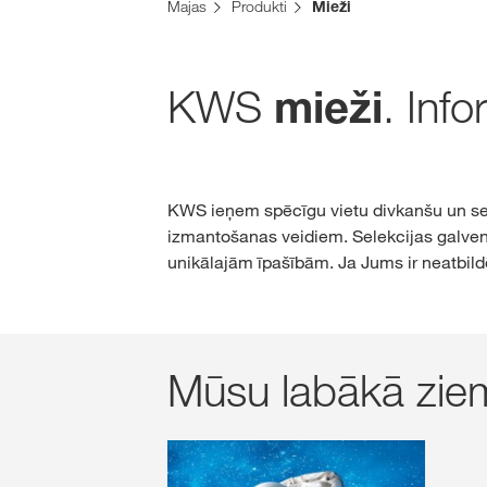
Majas
Produkti
Mieži
KWS
. Inf
mieži
KWS ieņem spēcīgu vietu divkanšu un se
izmantošanas veidiem. Selekcijas galveni
unikālajām īpašībām. Ja Jums ir neatbild
Mūsu labākā zie