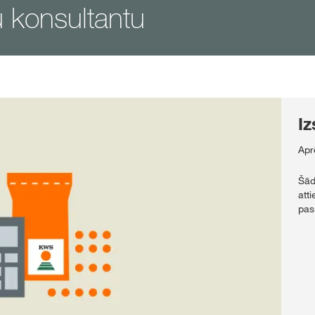
u konsultantu
Iz
Apr
Šād
att
pasū