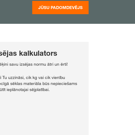
JŪSU PADOMDEVĒJS
sējas kalkulators
ēķini savu izsējas normu ātri un ērti!
i Tu uzzināsi, cik kg vai cik vienību
iecīgā sēklas materiāla būs nepieciešams
tīt ieplānotajai sējplatībai.