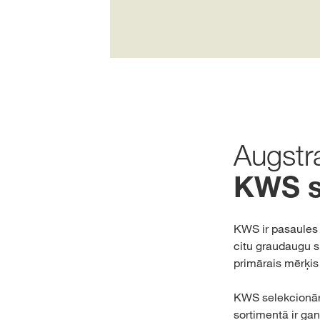
Augstr
KWS s
KWS ir pasaules v
citu graudaugu s
primārais mērķis
KWS selekcionāri 
sortimentā ir ga