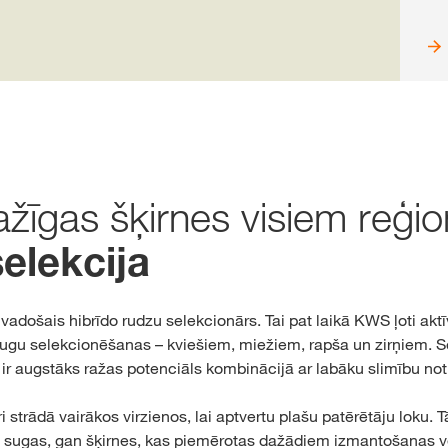
ažīgas šķirnes visiem reģi
elekcija
adošais hibrīdo rudzu selekcionārs. Tai pat laikā KWS ļoti aktīv
ugu selekcionēšanas – kviešiem, miežiem, rapša un zirņiem. S
 ir augstāks ražas potenciāls kombinācijā ar labāku slimību not
strādā vairākos virzienos, lai aptvertu plašu patērētāju loku. T
n sugas, gan šķirnes, kas piemērotas dažādiem izmantošanas v