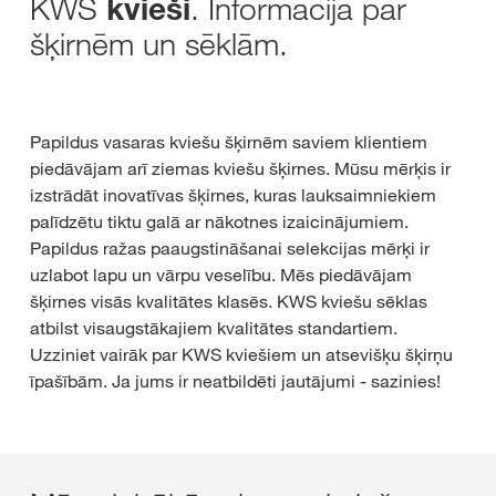
KWS
. Informācija par
kvieši
šķirnēm un sēklām.
Papildus vasaras kviešu šķirnēm saviem klientiem
piedāvājam arī ziemas kviešu šķirnes. Mūsu mērķis ir
izstrādāt inovatīvas šķirnes, kuras lauksaimniekiem
palīdzētu tiktu galā ar nākotnes izaicinājumiem.
Papildus ražas paaugstināšanai selekcijas mērķi ir
uzlabot lapu un vārpu veselību. Mēs piedāvājam
šķirnes visās kvalitātes klasēs. KWS kviešu sēklas
atbilst visaugstākajiem kvalitātes standartiem.
Uzziniet vairāk par KWS kviešiem un atsevišķu šķirņu
īpašībām. Ja jums ir neatbildēti jautājumi - sazinies!