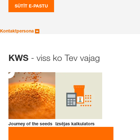
SŪTĪT E-PASTU
Kontaktpersona
- viss ko Tev vajag
KWS
Journey of the seeds
Izsējas kalkulators