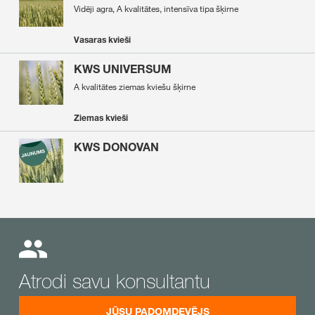
Vidēji agra, A kvalitātes, intensīva tipa šķirne
Vasaras kvieši
KWS UNIVERSUM
A kvalitātes ziemas kviešu šķirne
Ziemas kvieši
KWS DONOVAN
Atrodi savu konsultantu
JŪSU PADOMDEVĒJS