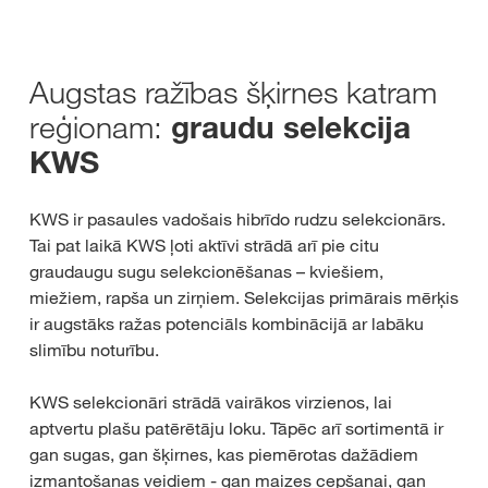
Augstas ražības šķirnes katram
reģionam:
graudu selekcija
KWS
KWS ir pasaules vadošais hibrīdo rudzu selekcionārs.
Tai pat laikā KWS ļoti aktīvi strādā arī pie citu
graudaugu sugu selekcionēšanas – kviešiem,
miežiem, rapša un zirņiem. Selekcijas primārais mērķis
ir augstāks ražas potenciāls kombinācijā ar labāku
slimību noturību.
KWS selekcionāri strādā vairākos virzienos, lai
aptvertu plašu patērētāju loku. Tāpēc arī sortimentā ir
gan sugas, gan šķirnes, kas piemērotas dažādiem
izmantošanas veidiem - gan maizes cepšanai, gan