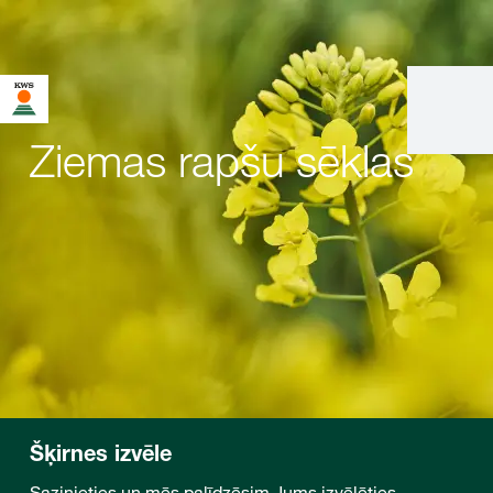
Ziemas rapšu sēklas
Šķirnes izvēle
Sazinieties un mēs palīdzēsim Jums izvēlēties