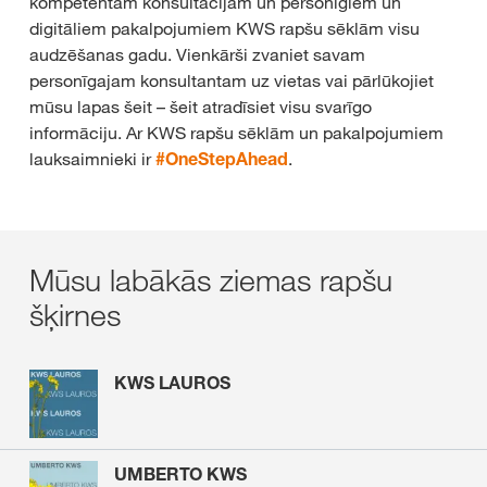
kompetentām konsultācijām un personīgiem un
digitāliem pakalpojumiem KWS rapšu sēklām visu
audzēšanas gadu. Vienkārši zvaniet savam
personīgajam konsultantam uz vietas vai pārlūkojiet
mūsu lapas šeit – šeit atradīsiet visu svarīgo
informāciju. Ar KWS rapšu sēklām un pakalpojumiem
lauksaimnieki ir
#OneStepAhead
.
Mūsu labākās ziemas rapšu
šķirnes
KWS LAUROS
UMBERTO KWS