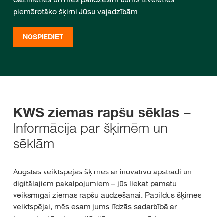
piemērotāko šķirni Jūsu vajadzībām
NOSPIEDIET
KWS ziemas rapšu sēklas −
Informācija par šķirnēm un
sēklām
Augstas veiktspējas šķirnes ar inovatīvu apstrādi un
digitālajiem pakalpojumiem – jūs liekat pamatu
veiksmīgai ziemas rapšu audzēšanai. Papildus šķirnes
veiktspējai, mēs esam jums līdzās sadarbībā ar