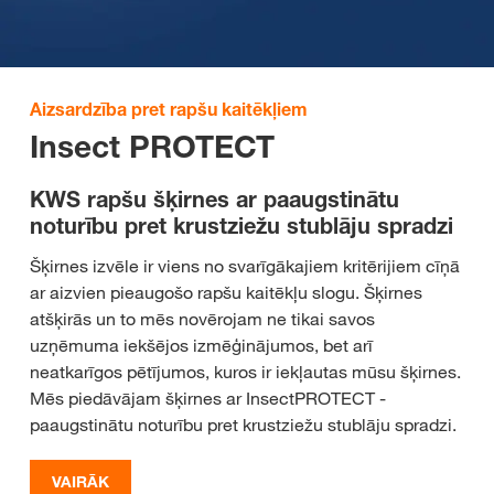
Aizsardzība pret rapšu kaitēkļiem
Insect PROTECT
KWS rapšu šķirnes ar paaugstinātu
noturību pret krustziežu stublāju spradzi
Šķirnes izvēle ir viens no svarīgākajiem kritērijiem cīņā
ar aizvien pieaugošo rapšu kaitēkļu slogu. Šķirnes
atšķirās un to mēs novērojam ne tikai savos
uzņēmuma iekšējos izmēģinājumos, bet arī
neatkarīgos pētījumos, kuros ir iekļautas mūsu šķirnes.
Mēs piedāvājam šķirnes ar InsectPROTECT -
paaugstinātu noturību pret krustziežu stublāju spradzi.
VAIRĀK