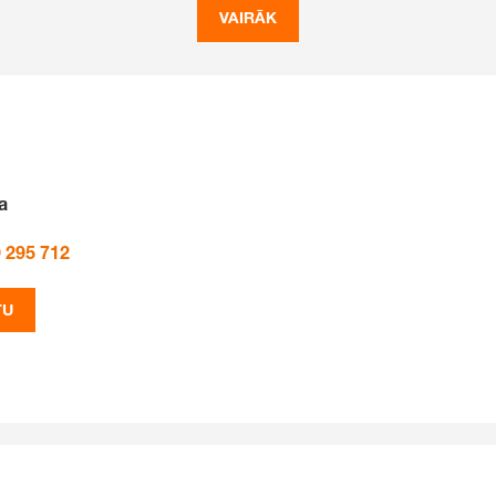
VAIRĀK
a
 295 712
TU