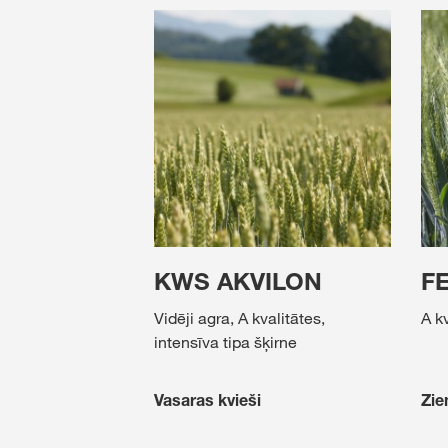
KWS AKVILON
F
Vidēji agra, A kvalitātes,
A k
intensīva tipa šķirne
Vasaras kvieši
Zie