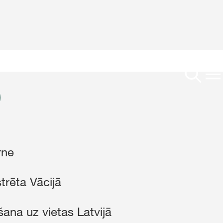
Mieži
Auzas
Hibrīdie ziemas rudzi
Par mums
Kvieši
Uzņēmums
Zirņi
rne
ms
Karjera
Kukurūza
strēta Vācijā
kās tēmas
rp
ana uz vietas Latvijā