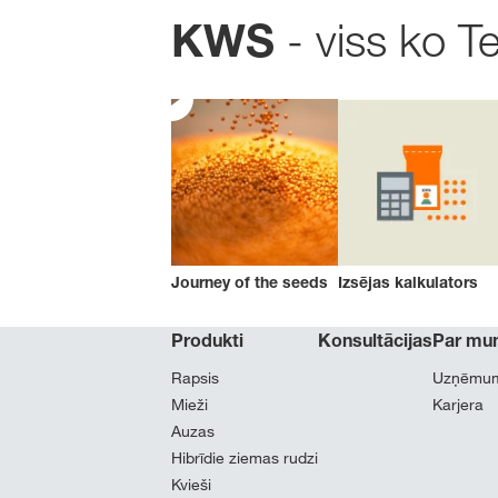
- viss ko T
KWS
Journey of the seeds
Izsējas kalkulators
Produkti
Konsultācijas
Par mu
Rapsis
Uzņēmu
Mieži
Karjera
Auzas
Hibrīdie ziemas rudzi
Kvieši