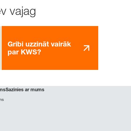
ev vajag
Gribi uzzināt vairāk
par KWS?
ms
Sazinies ar mums
ms