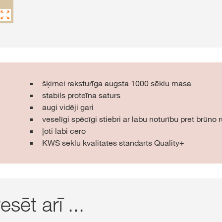
šķirnei raksturīga augsta 1000 sēklu masa
stabils proteīna saturs
augi vidēji gari
veselīgi spēcīgi stiebri ar labu noturību pret brūno 
ļoti labi cero
KWS sēklu kvalitātes standarts Quality+
sēt arī ...