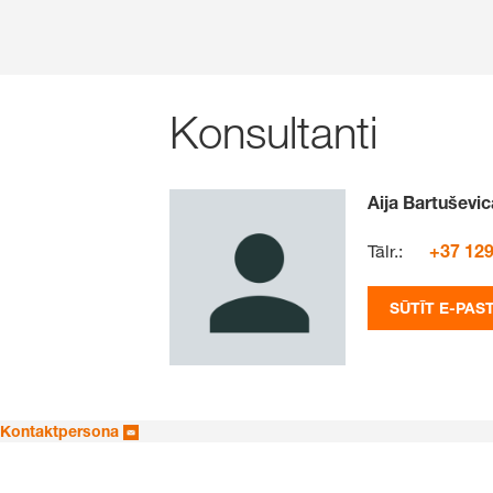
Konsultanti
Aija Bartuševic
Tālr.:
+37 129
SŪTĪT E-PAS
Kontaktpersona