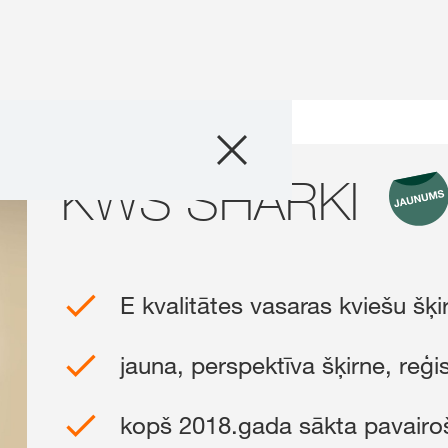
Produkti
KWS SHARKI
Konsultācijas
Par mums
E kvalitātes vasaras kviešu šķi
Sazinies ar mu
jauna, perspektīva šķirne, reģi
KWS grupas
starptautis
kws.com/co
kopš 2018.gada sākta pavairoš