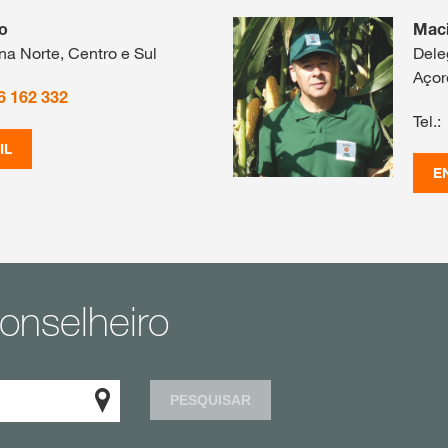
o
Maci
a Norte, Centro e Sul
Dele
Açor
6 162 332
Tel.:
IL
E
onselheiro
PESQUISAR