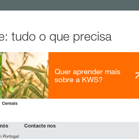
: tudo o que precisa
Quer aprender mais
sobre a KWS?
Cereais
 nós
Contacte nos
 Portogal