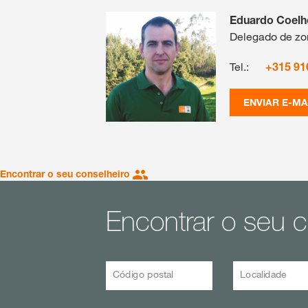
Eduardo Coelh
Delegado de zon
Tel.:
+315 91
ENVIAR E-MA
Encontrar o seu conselheiro
Encontrar o seu c
Código postal
Localidade