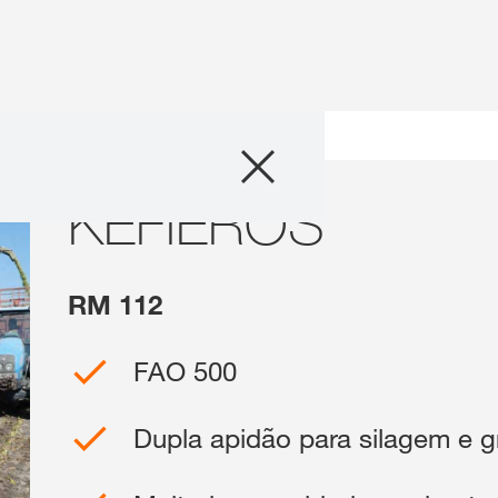
Produtos
to
KEFIEROS
KEFIEROS
Informações Téc
Sobre nós
RM 112
Contacte nos
FAO 500
Temas inter
Dupla apidão para silagem e g
Grupo KWS 
kws.com/co